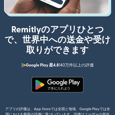
Remitlyのアプリひとつ
で、世界中への送金や受け
取りができます
Google Play 星4.8
140万件以上の評価
（別ウィン
（別ウィンドウで開きます）
アプリの評価は、App Storeでは全国と地域、Google Playでは全
国における最新の評価に基づいています。評価はユーザーの所在