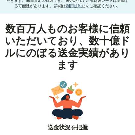
だきます。期間限定の特典です。 表示されている為替レートは変動す
（別ウィンドウで開きます
る可能性があります。 詳細は
利用規約
をご確認ください。
数百万人ものお客様に信頼
いただいており、数十億ド
ルにのぼる送金実績があり
ます
送金状況を把握