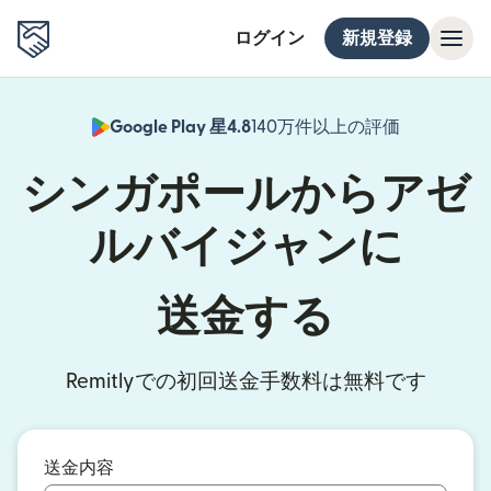
ログイン
新規登録
Google Play 星4.8
140万件以上の評価
（別ウィン
シンガポールからアゼ
ルバイジャンに
送金する
Remitlyでの初回送金手数料は無料です
送金内容