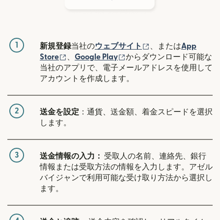
1
（別ウィンドウで開
新規登録
当社の
ウェブサイト
、または
App
（別ウィンドウで開きます）
（別ウィンドウで開きます
Store
、
Google Play
からダウンロード可能な
当社のアプリで、電子メールアドレスを使用して
アカウントを作成します。
2
送金を設定
：通貨、送金額、着金スピードを選択
します。
3
送金情報の入力：
受取人の名前、連絡先、銀行
情報または受取方法の情報を入力します。アゼル
バイジャンで利用可能な受け取り方法から選択し
ます。