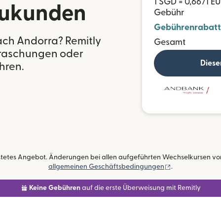
1 SGD = 0,6671 E
eukunden
Gebühr
Gebührenrabatt
ach Andorra? Remitly
Gesamt
erraschungen oder
Diese
hren.
istetes Angebot. Änderungen bei allen aufgeführten Wechselkursen vorb
(wird in einem 
allgemeinen Geschäftsbedingungen
.
Keine Gebühren
auf die erste Überweisung mit Remitly