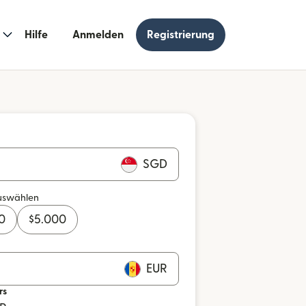
Hilfe
Anmelden
Registrierung
SGD
uswählen
0
$
5.000
EUR
rs