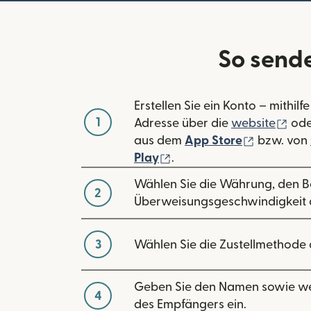
So sende
Erstellen Sie ein Konto – mithilfe
1
(wir
Adresse über die
website
ode
(wird in 
aus dem
App Store
bzw. von
(wird in einem neuen Fen
Play
.
Wählen Sie die Währung, den B
2
Überweisungsgeschwindigkeit 
3
Wählen Sie die Zustellmethode 
Geben Sie den Namen sowie we
4
des Empfängers ein.