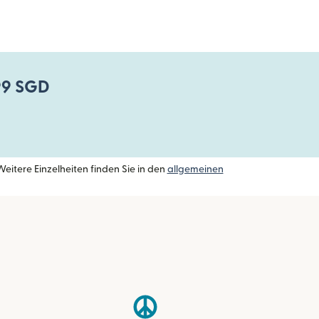
,99 SGD
eitere Einzelheiten finden Sie in den
allgemeinen
enster geöffnet)