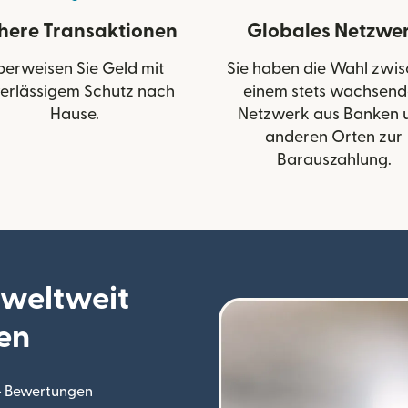
chere Transaktionen
Globales Netzwe
berweisen Sie Geld mit
Sie haben die Wahl zwi
erlässigem Schutz nach
einem stets wachsen
Hause.
Netzwerk aus Banken 
anderen Orten zur
Barauszahlung.
 weltweit
en
.+ Bewertungen
(wird in einem neuen Fenster geöffnet)