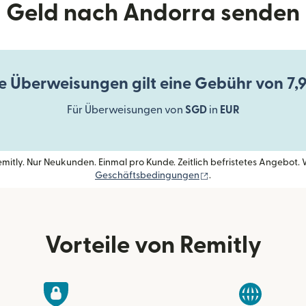
Geld nach Andorra senden
le Überweisungen gilt eine Gebühr von 7
Für Überweisungen von
SGD
in
EUR
itly. Nur Neukunden. Einmal pro Kunde. Zeitlich befristetes Angebot. W
(wird in einem neuen F
Geschäftsbedingungen
.
Vorteile von Remitly