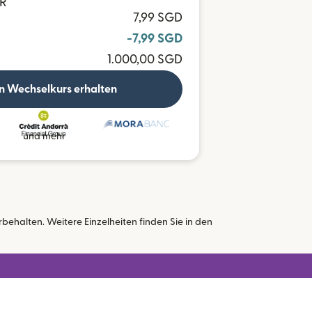
UR
7,99 SGD
-7,99 SGD
1.000,00 SGD
n Wechselkurs erhalten
und mehr
ehalten. Weitere Einzelheiten finden Sie in den
neuen Fenster geöffnet)