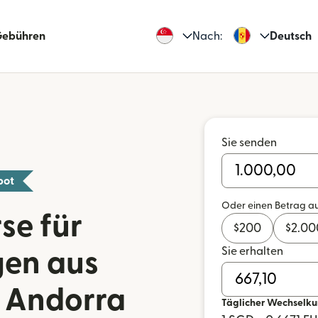
Gebühren
Nach:
Deutsch
Sie senden
bot
Oder einen Betrag a
se für
$
200
$
2.00
Sie erhalten
en aus
 Andorra
Täglicher Wechselku