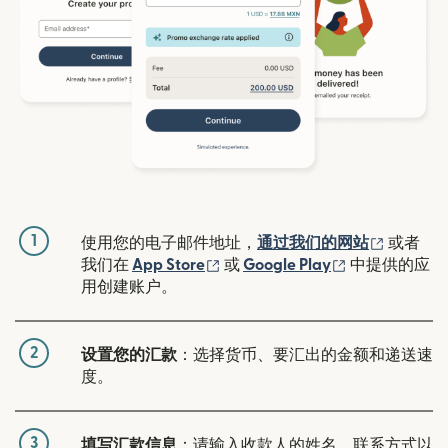
1
（在新窗
使用您的电子邮件地址，
通过我们的网站
或者
（在新窗口中打开）
（在新窗口中
我们在
App Store
或
Google Play
中提供的应
用创建账户。
2
设置您的汇款
：选择货币、要汇出的金额和递送速
度。
3
填写汇款信息
：请输入收款人的姓名、联系方式以