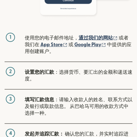
1
（在新窗
使用您的电子邮件地址，
通过我们的网站
或者
（在新窗口中打开）
（在新窗口中
我们在
App Store
或
Google Play
中提供的应
用创建账户。
2
设置您的汇款
：选择货币、要汇出的金额和递送速
度。
3
填写汇款信息
：请输入收款人的姓名、联系方式以
及银行或取款信息。 从巴哈马可用的收款方式中
选择一种。
4
发起并追踪汇款：
确认您的汇款，并实时追踪进