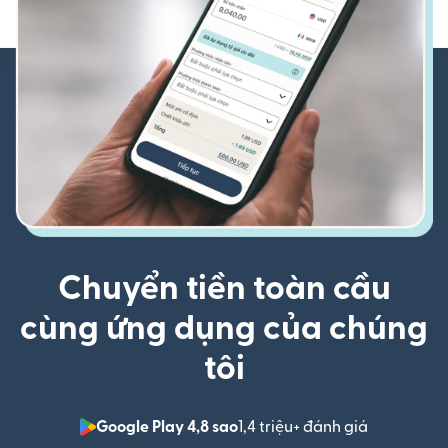
Chuyển tiền toàn cầu
cùng ứng dụng của chúng
tôi
Google Play 4,8 sao
1,4 triệu+ đánh giá
(mở trong 