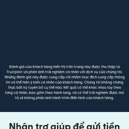
Đánh giá của khách hàng hiển thị trên trang này được thu thập từ
Trustpilot và phản ánh trải nghiệm cá nhân với dịch vụ của chúng tôi.
Những đánh giá này được cung cấp chỉ nhằm mục đích cung cấp thông
tin và thể hiện ý kiến cá nhân của khách hàng. Chúng tôi không chứng
thực bất kỳ tuyên bố cụ thể nào. Kết quả có thể khác nhau tùy theo
từng cá nhân, bao gồm theo hành lang, và có thể trải nghiệm được mô
tả sẽ không phản ánh hành trình điển hình của khách hàng.
Nhận trợ giúp để gửi tiền