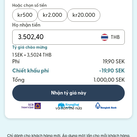
Hoặc chọn số tiền
kr
500
kr
2.000
kr
20.000
Họ nhận tiền
THB
Tỷ giá chào mừng
1 SEK = 3,5024 THB
Phí
19,90 SEK
Chiết khấu phí
-19,90 SEK
Tổng
1.000,00 SEK
Nhận tỷ giá này
và hơn thế nữa
Chỉ dành cho khách hàng mới. Áp dụng một lần cho mỗi khách hàng.