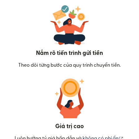
Nắm rõ tiến trình gửi tiền
Theo dõi từng bước của quy trình chuyển tiền.
Giá trị cao
(mở tr
Luôn hưởng tỷ giá hấp dẫn và
không có phí ẩn
.