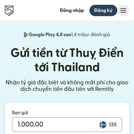
Đăng nhập
Đăng ký
Google Play 4,8 sao
1,4 triệu+ đánh giá
(mở trong 
Gửi tiền từ Thuỵ Điển
tới Thailand
Nhận tỷ giá đặc biệt và không mất phí cho giao
dịch chuyển tiền đầu tiên với Remitly
Bạn gửi
SEK