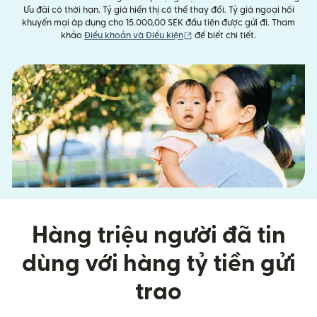
Ưu đãi có thời hạn. Tỷ giá hiển thị có thể thay đổi. Tỷ giá ngoại hối
khuyến mại áp dụng cho 15.000,00 SEK đầu tiên được gửi đi. Tham
(mở trong cửa sổ mới)
khảo
Điều khoản và Điều kiện
để biết chi tiết.
Hàng triệu người đã tin
dùng với hàng tỷ tiền gửi
trao