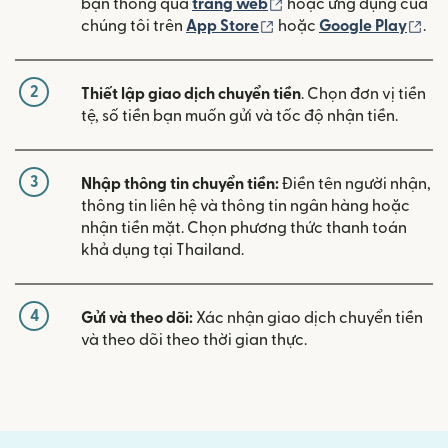
(mở trong cửa sổ mới)
bạn thông qua
trang web
hoặc ứng dụng của
(mở trong cửa sổ mới)
(mở
chúng tôi trên
App Store
hoặc
Google Play
.
2
Thiết lập giao dịch chuyển tiền
. Chọn đơn vị tiền
tệ, số tiền bạn muốn gửi và tốc độ nhận tiền.
3
Nhập thông tin chuyển tiền:
Điền tên người nhận,
thông tin liên hệ và thông tin ngân hàng hoặc
nhận tiền mặt. Chọn phương thức thanh toán
khả dụng tại Thailand.
4
Gửi và theo dõi:
Xác nhận giao dịch chuyển tiền
và theo dõi theo thời gian thực.