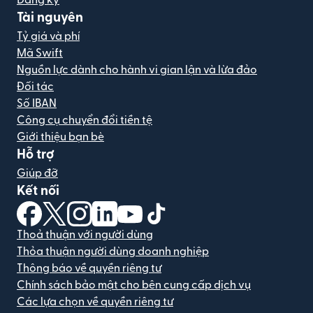
Đăng ký
Tài nguyên
Tỷ giá và phí
Mã Swift
Nguồn lực dành cho hành vi gian lận và lừa đảo
Đối tác
Số IBAN
Công cụ chuyển đổi tiền tệ
Giới thiệu bạn bè
Hỗ trợ
Giúp đỡ
Kết nối
(mở trong cửa sổ mới)
(mở trong cửa sổ mới)
(mở trong cửa sổ mới)
(mở trong cửa sổ mới)
(mở trong cửa sổ mới)
(mở trong cửa sổ mới)
Thoả thuận với người dùng
Thỏa thuận người dùng doanh nghiệp
Thông báo về quyền riêng tư
Chính sách bảo mật cho bên cung cấp dịch vụ
Các lựa chọn về quyền riêng tư