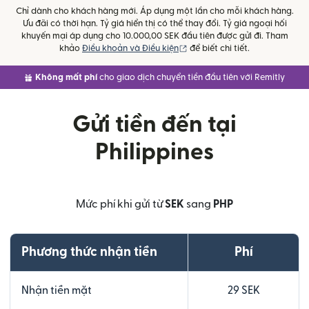
Chỉ dành cho khách hàng mới. Áp dụng một lần cho mỗi khách hàng.
Ưu đãi có thời hạn. Tỷ giá hiển thị có thể thay đổi. Tỷ giá ngoại hối
khuyến mại áp dụng cho 10.000,00 SEK đầu tiên được gửi đi. Tham
(mở trong cửa sổ mới)
khảo
Điều khoản và Điều kiện
để biết chi tiết.
Không mất phí
cho giao dịch chuyển tiền đầu tiên với Remitly
Gửi tiền đến tại
Philippines
Mức phí khi gửi từ
SEK
sang
PHP
Phương thức nhận tiền
Phí
Nhận tiền mặt
29 SEK