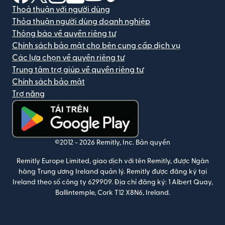
Thoả thuận với người dùng
Thỏa thuận người dùng doanh nghiệp
Thông báo về quyền riêng tư
Chính sách bảo mật cho bên cung cấp dịch vụ
Các lựa chọn về quyền riêng tư
Trung tâm trợ giúp về quyền riêng tư
Chính sách bảo mật
Trợ năng
(mở trong cửa sổ mới)
©2012 -
2026
Remitly, Inc.
Bản quyền
Remitly Europe Limited, giao dịch với tên Remitly, được Ngân
hàng Trung ương Ireland quản lý. Remitly được đăng ký tại
Ireland theo số công ty 629909. Địa chỉ đăng ký: 1 Albert Quay,
Ballintemple, Cork T12 X8N6, Ireland.