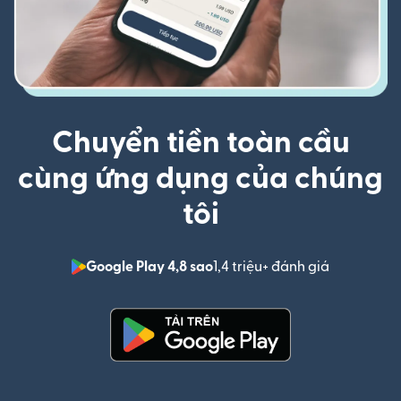
Chuyển tiền toàn cầu
cùng ứng dụng của chúng
tôi
Google Play 4,8 sao
1,4 triệu+ đánh giá
(mở trong 
(mở trong cửa sổ mới)