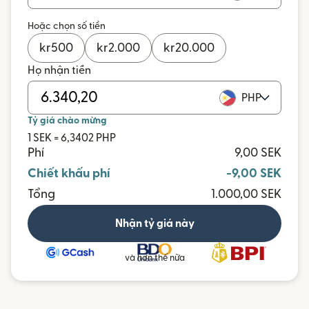
Hoặc chọn số tiền
kr
500
kr
2.000
kr
20.000
Họ nhận tiền
PHP
Tỷ giá chào mừng
1 SEK = 6,3402 PHP
Phí
9,00 SEK
Chiết khấu phí
-9,00 SEK
Tổng
1.000,00 SEK
Nhận tỷ giá này
và hơn thế nữa