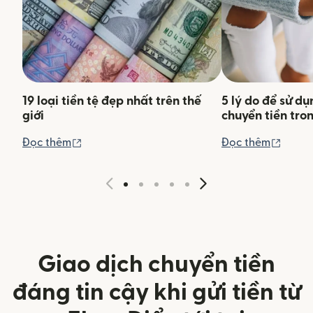
19 loại tiền tệ đẹp nhất trên thế
5 lý do để sử d
giới
chuyển tiền tro
(mở trong cửa sổ mới)
(mở tr
Đọc thêm
Đọc thêm
Giao dịch chuyển tiền
đáng tin cậy khi gửi tiền từ