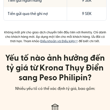
Tiền gửi ngân hàng
9 SEK
Tiền gửi qua thẻ ghi nợ
9 SEK
Không mất phí cho giao dịch chuyển tiền đầu tiên với Remitly. Chỉ dành
cho khách hàng mới. Áp dụng một lần cho mỗi khách hàng. Ưu đãi có
(mở trong cửa sổ mới)
thời hạn. Tham khảo
Điều khoản và Điều kiện
để biết chi tiết.
Yếu tố nào ảnh hưởng đến
tỷ giá từ Krona Thụy Điển
sang Peso Philipin?
Nhiều yếu tố có thể xác định tỷ giá, bao gồm: