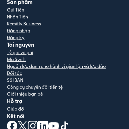
Sản phẩm
Gửi Tiền
Nhận Tiền
Remitly Business
Đăng nhập
Đăng ký
Tài nguyên
Tỷ giá và phí
Mã Swift
Nguồn lực dành cho hành vi gian lận và lừa đảo
Đối tác
Số IBAN
Công cụ chuyển đổi tiền tệ
Giới thiệu bạn bè
Hỗ trợ
Giúp đỡ
Kết nối
(mở trong cửa sổ mới)
(mở trong cửa sổ mới)
(mở trong cửa sổ mới)
(mở trong cửa sổ mới)
(mở trong cửa sổ mới)
(mở trong cửa sổ mới)