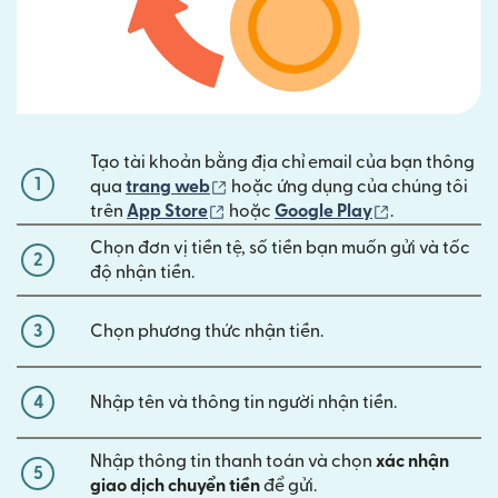
Tạo tài khoản bằng địa chỉ email của bạn thông
1
(mở trong cửa sổ mới)
qua
trang web
hoặc ứng dụng của chúng tôi
(mở trong cửa sổ mới)
(mở trong cửa
trên
App Store
hoặc
Google Play
.
Chọn đơn vị tiền tệ, số tiền bạn muốn gửi và tốc
2
độ nhận tiền.
3
Chọn phương thức nhận tiền.
4
Nhập tên và thông tin người nhận tiền.
Nhập thông tin thanh toán và chọn
xác nhận
5
giao dịch chuyển tiền
để gửi.