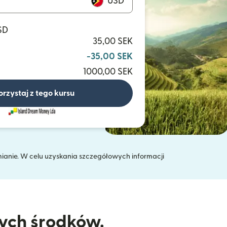
USD
SD
35,00 SEK
-35,00 SEK
1000,00 SEK
orzystaj z tego kursu
mianie. W celu uzyskania szczegółowych informacji
 oknie)
nych środków.