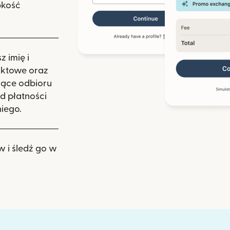
bkość
 imię i
aktowe oraz
zące odbioru
d płatności
iego.
w i śledź go w