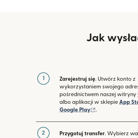
Jak wysła
1
Zarejestruj się
. Utwórz konto z
wykorzystaniem swojego adres
pośrednictwem naszej witryny
albo aplikacji w sklepie
App St
(otwiera się w 
Google Play
.
2
Przygotuj transfer
. Wybierz wa