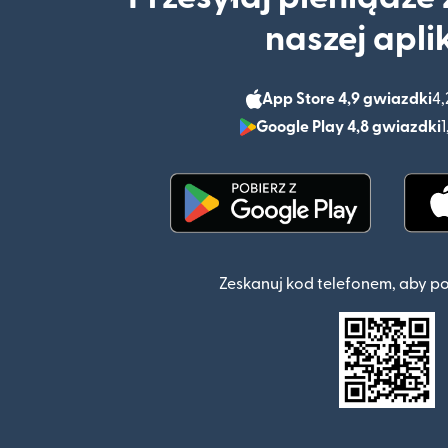
naszej apli
App Store 4,9 gwiazdki
4,
Google Play 4,8 gwiazdki
1
(otwiera się w nowym o
Zeskanuj kod telefonem, aby p