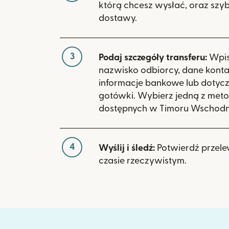
którą chcesz wysłać, oraz szy
dostawy.
3
Podaj szczegóły transferu:
Wpisz
nazwisko odbiorcy, dane kont
informacje bankowe lub dotyc
gotówki. Wybierz jedną z meto
dostępnych w Timoru Wschodn
4
Wyślij i śledź:
Potwierdź przele
czasie rzeczywistym.