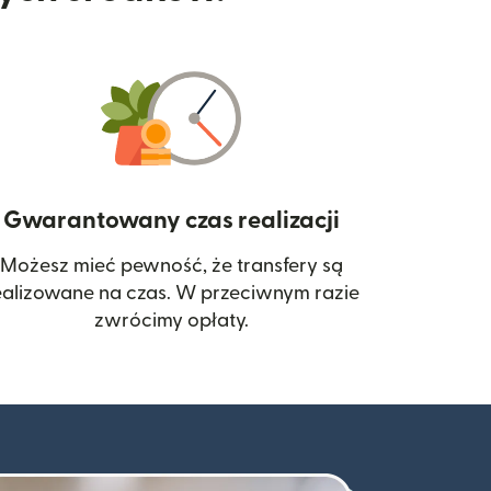
Gwarantowany czas realizacji
Możesz mieć pewność, że transfery są
 się w nowym oknie)
ealizowane na czas. W przeciwnym razie
zwrócimy opłaty.