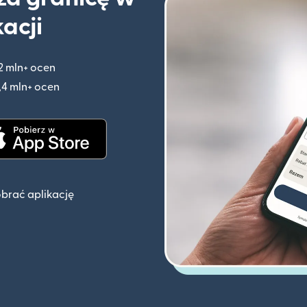
kacji
2 mln+ ocen
(otwiera się w nowym oknie)
,4 mln+ ocen
(otwiera się w nowym oknie)
knie)
(otwiera się w nowym oknie)
obrać aplikację