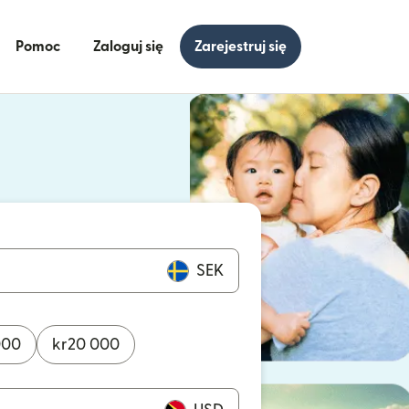
Pomoc
Zaloguj się
Zarejestruj się
się w nowym oknie)
ię w nowym oknie)
SEK
000
kr
20 000