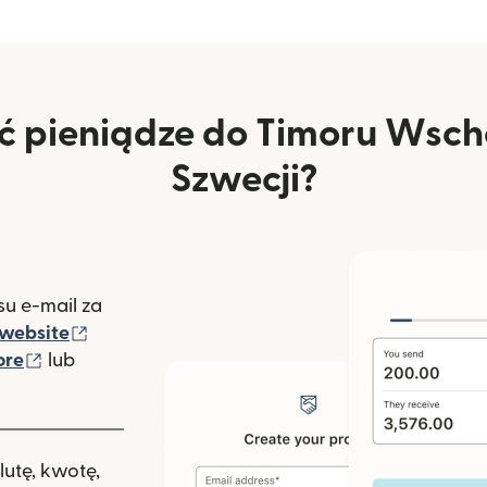
ć pieniądze do Timoru Wsch
Szwecji?
u e-mail za
(otwiera się w nowym oknie)
website
(otwiera się w nowym oknie)
ore
lub
nowym oknie)
lutę, kwotę,