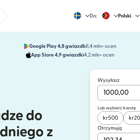
Do:
Polski
Google Play 4,8 gwiazdki
1,4 mln+ ocen
(otwiera 
App Store 4,9 gwiazdki
4,2 mln+ ocen
(otwiera s
Wysyłasz
Lub wybierz kwotę
ądze do
kr
500
kr
2
dniego z
Otrzymują