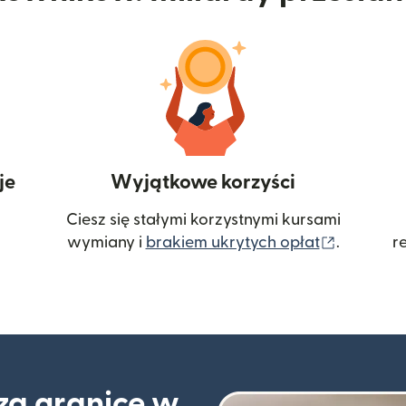
je
Wyjątkowe korzyści
Ciesz się stałymi korzystnymi kursami
(otwiera
wymiany i
brakiem ukrytych opłat
.
r
 za granicę w