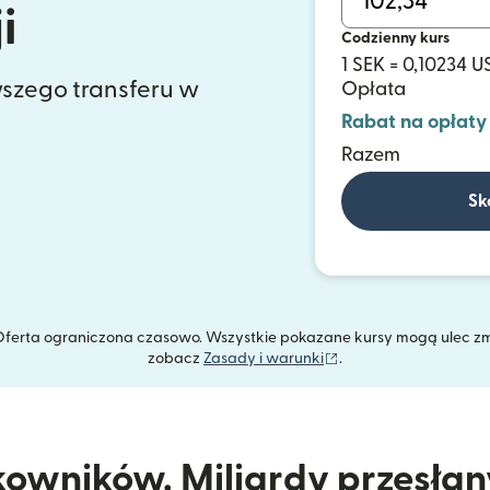
i
Codzienny kurs
1 SEK = 0,10234 U
szego transferu w
Opłata
Rabat na opłaty
Razem
Sk
. Oferta ograniczona czasowo. Wszystkie pokazane kursy mogą ulec z
(otwiera się w nowym
zobacz
Zasady i warunki
.
kowników. Miliardy przesła