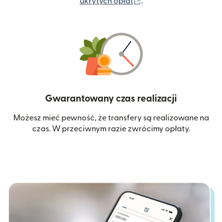
(otwiera się w nowym 
ukrytych opłat
.
Gwarantowany czas realizacji
Możesz mieć pewność, że transfery są realizowane na
czas. W przeciwnym razie zwrócimy opłaty.