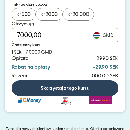
Lub wybierz kwotę
kr
500
kr
2000
kr
20 000
Otrzymują
GMD
Codzienny kurs
1 SEK = 7,0000 GMD
Opłata
29,90 SEK
Rabat na opłaty
-29,90 SEK
Razem
1000,00 SEK
Skorzystaj z tego kursu
i więcej
Tylko dla nowych klientów. Jeden raz dla klienta. Oferta ograniczona