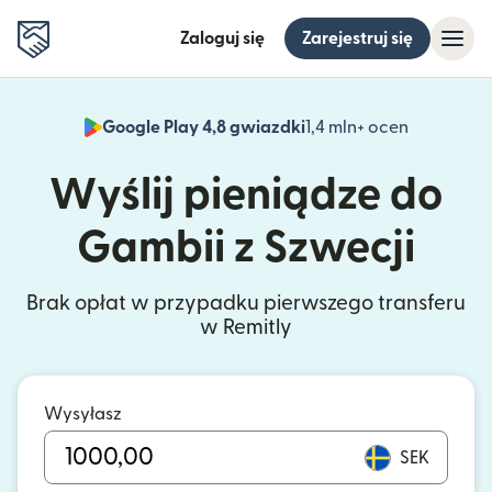
Zaloguj się
Zarejestruj się
Google Play 4,8 gwiazdki
1,4 mln+ ocen
(otwiera 
Wyślij pieniądze do
Gambii z Szwecji
Brak opłat w przypadku pierwszego transferu
w Remitly
Wysyłasz
SEK