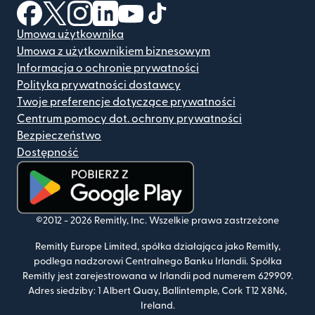
(otwiera się w nowym oknie)
(otwiera się w nowym oknie)
(otwiera się w nowym oknie)
(otwiera się w nowym oknie)
(otwiera się w nowym oknie)
(otwiera się w nowym oknie
Umowa użytkownika
Umowa z użytkownikiem biznesowym
Informacja o ochronie prywatności
Polityka prywatności dostawcy
Twoje preferencje dotyczące prywatności
Centrum pomocy dot. ochrony prywatności
Bezpieczeństwo
Dostępność
(otwiera się w nowym oknie)
©2012 -
2026
Remitly, Inc.
Wszelkie prawa zastrzeżone
Remitly Europe Limited, spółka działająca jako Remitly,
podlega nadzorowi Centralnego Banku Irlandii. Spółka
Remitly jest zarejestrowana w Irlandii pod numerem 629909.
Adres siedziby: 1 Albert Quay, Ballintemple, Cork T12 X8N6,
Ireland.