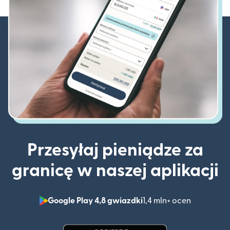
Przesyłaj pieniądze za
granicę w naszej aplikacji
Google Play 4,8 gwiazdki
1,4 mln+ ocen
(otwiera 