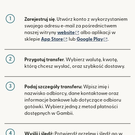
1
Zarejestruj się
. Utwórz konto z wykorzystaniem
swojego adresu e-mail za pośrednictwem
(otwiera się w nowym ok
naszej witryny
website
albo aplikacji w
(otwiera się w nowym oknie)
(otwiera si
sklepie
App Store
lub
Google Play
.
2
Przygotuj transfer
. Wybierz walutę, kwotę,
którą chcesz wysłać, oraz szybkość dostawy.
3
Podaj szczegóły transferu:
Wpisz imię i
nazwisko odbiorcy, dane kontaktowe oraz
informacje bankowe lub dotyczące odbioru
gotówki. Wybierz jedną z metod płatności
dostępnych w Gambii.
4
Wyślij i śledź:
Potwierdź przelew i śledź go w