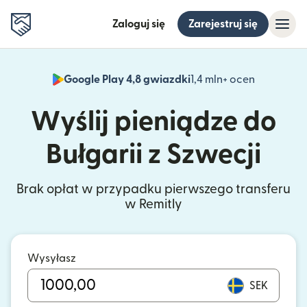
Zaloguj się
Zarejestruj się
Google Play 4,8 gwiazdki
1,4 mln+ ocen
(otwiera 
Wyślij pieniądze do
Bułgarii z Szwecji
Brak opłat w przypadku pierwszego transferu
w Remitly
Wysyłasz
SEK