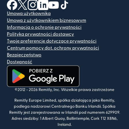
(otwiera się w nowym oknie)
(otwiera się w nowym oknie)
(otwiera się w nowym oknie)
(otwiera się w nowym oknie)
(otwiera się w nowym oknie)
(otwiera się w nowym oknie
Umowa użytkownika
Umowa z użytkownikiem biznesowym
Informacja o ochronie prywatności
Polityka prywatności dostawcy
Twoje preferencje dotyczące prywatności
Centrum pomocy dot. ochrony prywatności
Bezpieczeństwo
Dostępność
(otwiera się w nowym oknie)
©2012 -
2026
Remitly, Inc.
Wszelkie prawa zastrzeżone
Remitly Europe Limited, spółka działająca jako Remitly,
podlega nadzorowi Centralnego Banku Irlandii. Spółka
Remitly jest zarejestrowana w Irlandii pod numerem 629909.
Adres siedziby: 1 Albert Quay, Ballintemple, Cork T12 X8N6,
Ireland.