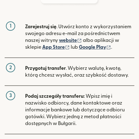
1
Zarejestruj się
. Utwórz konto z wykorzystaniem
swojego adresu e-mail za pośrednictwem
(otwiera się w nowym ok
naszej witryny
website
albo aplikacji w
(otwiera się w nowym oknie)
(otwiera si
sklepie
App Store
lub
Google Play
.
2
Przygotuj transfer
. Wybierz walutę, kwotę,
którą chcesz wysłać, oraz szybkość dostawy.
3
Podaj szczegóły transferu:
Wpisz imię i
nazwisko odbiorcy, dane kontaktowe oraz
informacje bankowe lub dotyczące odbioru
gotówki. Wybierz jedną z metod płatności
dostępnych w Bułgarii.