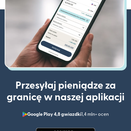
Przesyłaj pieniądze za
granicę w naszej aplikacji
Google Play 4,8 gwiazdki
1,4 mln+ ocen
(otwiera 