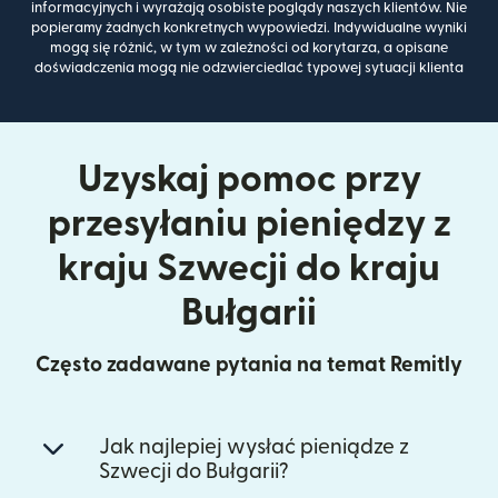
informacyjnych i wyrażają osobiste poglądy naszych klientów. Nie
popieramy żadnych konkretnych wypowiedzi. Indywidualne wyniki
mogą się różnić, w tym w zależności od korytarza, a opisane
doświadczenia mogą nie odzwierciedlać typowej sytuacji klienta
Uzyskaj pomoc przy
przesyłaniu pieniędzy z
kraju Szwecji do kraju
Bułgarii
Często zadawane pytania na temat Remitly
Jak najlepiej wysłać pieniądze z
Szwecji do Bułgarii?