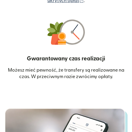
(otwiera się w nowym 
ukrytych opłat
.
Gwarantowany czas realizacji
Możesz mieć pewność, że transfery są realizowane na
czas. W przeciwnym razie zwrócimy opłaty.