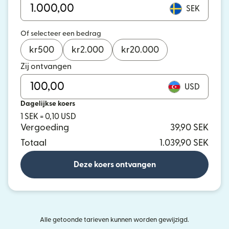
SEK
Of selecteer een bedrag
kr
500
kr
2.000
kr
20.000
Zij ontvangen
USD
Dagelijkse koers
1 SEK = 0,10 USD
Vergoeding
39,90 SEK
Totaal
1.039,90 SEK
Deze koers ontvangen
Alle getoonde tarieven kunnen worden gewijzigd.