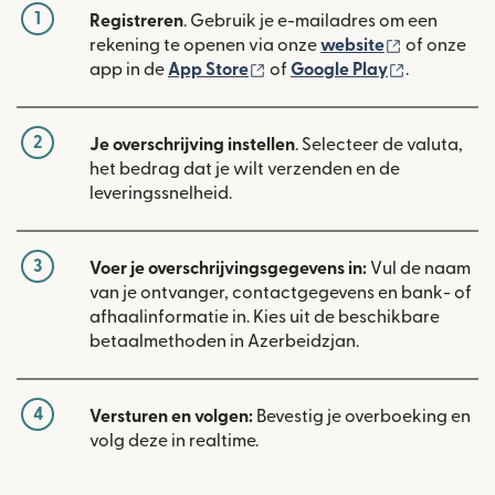
1
Registreren
. Gebruik je e-mailadres om een
(wordt geop
rekening te openen via onze
website
of onze
(wordt geopend in een nieuw
(wordt geo
app in de
App Store
of
Google Play
.
2
Je overschrijving instellen
. Selecteer de valuta,
het bedrag dat je wilt verzenden en de
leveringssnelheid.
3
Voer je overschrijvingsgegevens in:
Vul de naam
van je ontvanger, contactgegevens en bank- of
afhaalinformatie in. Kies uit de beschikbare
betaalmethoden in Azerbeidzjan.
4
Versturen en volgen:
Bevestig je overboeking en
volg deze in realtime.