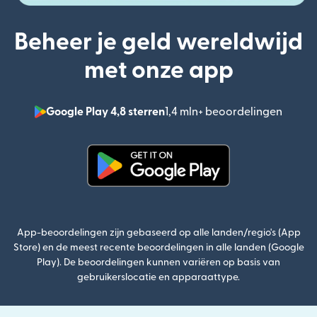
Beheer je geld wereldwijd
met onze app
Google Play 4,8 sterren
1,4 mln+ beoordelingen
(wordt
(wordt geopend in een nieuw v
App-beoordelingen zijn gebaseerd op alle landen/regio's (App
Store) en de meest recente beoordelingen in alle landen (Google
Play). De beoordelingen kunnen variëren op basis van
gebruikerslocatie en apparaattype.