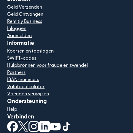
Geld Verzenden
Geld Ontvangen
Remitly Business
Inloggen
Aanmelden
Informatie
Koersen en toeslagen
SWIFT-codes
Hulpbronnen voor fraude en zwendel
Partners
IBAN-nummers
Valutacalculator
Vrienden verwijzen
Ondersteuning
Help
Verbinden
(wordt geopend in een nieuw venster)
(wordt geopend in een nieuw venster)
(wordt geopend in een nieuw venster)
(wordt geopend in een nieuw venster)
(wordt geopend in een nieuw ven
(wordt geopend in een nieuw