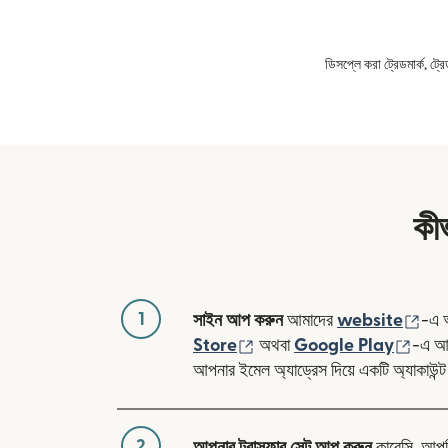
ডিসপ্লে করা ট্রেডমার্ক, ট্
কী
1
(নতু
সাইন আপ করুন
আমাদের
website
-এ 
(নতুন উইন্ডোতে খুলবে)
(নতুন 
Store
অথবা
Google Play
-এ আম
আপনার ইমেল অ্যাড্রেস দিয়ে একটি অ্যাকাউন্ট
2
আপনার ট্রান্সফার সেট আপ করুন
কারেন্সি, আপ