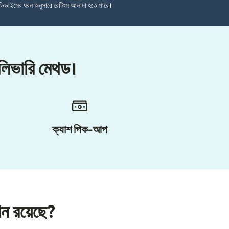
ডিভাইসের ধরন অনুসারে রেটিংস আলাদা হতে পারে।
েলিভারি মেথড।
ক্যাশ পিক-আপ
শন রয়েছে?