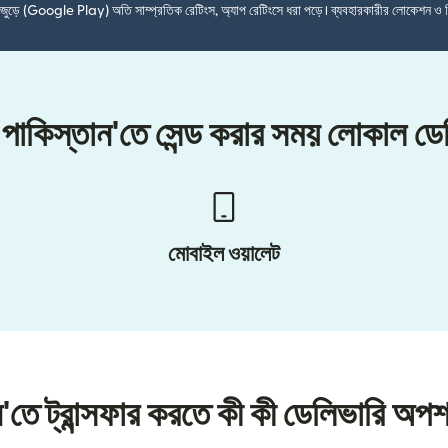
শ জুড়ে (Google Play) অতি সাম্প্রতিক রেটিংস, অ্যাপ রেটিংসে ধরা পড়ে। ব্যবহারকারীর লোকেশন ও 
পাকিস্তান'তে সেন্ড করার সময় লোকাল ড
মোবাইল ওয়ালেট
ন'তে ট্রান্সফার করতে কী কী ডেলিভারি অপ