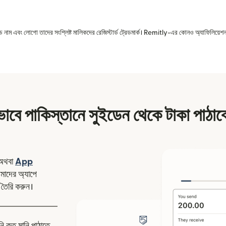
রেড নাম এবং লোগো তাদের সংশ্লিষ্ট মালিকদের রেজিস্টার্ড ট্রেডমার্ক। Remitly-এর কোনও অ্যাফিলিয়েশন 
ভাবে পাকিস্তানে সুইডেন থেকে টাকা পাঠাব
ন উইন্ডোতে খুলবে)
অথবা
App
উইন্ডোতে খুলবে)
াদের অ্যাপে
 তৈরি করুন।
নি কত মানি পাঠাতে