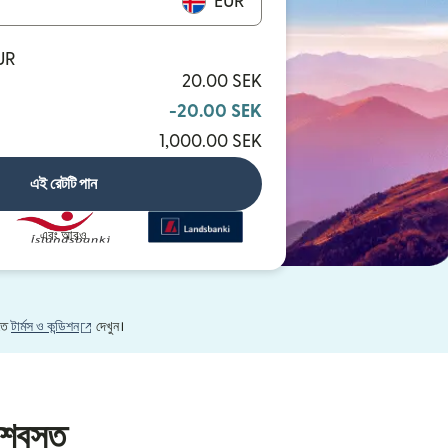
EUR
UR
20.00 SEK
-20.00 SEK
1,000.00 SEK
এই রেটটি পান
এবং আরও
(নতুন উইন্ডোতে খুলবে)
নতে
টার্মস ও কন্ডিশন
দেখুন।
শ্বস্ত