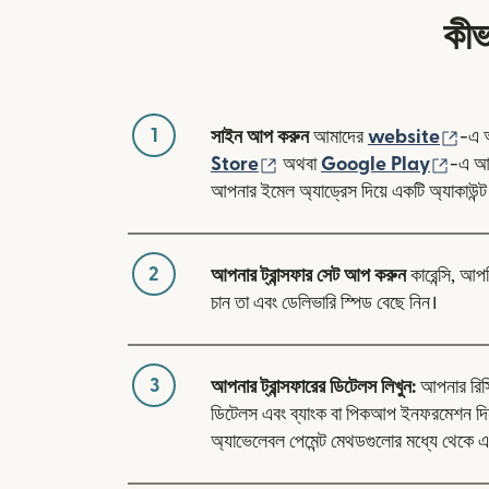
কীভ
1
(নতু
সাইন আপ করুন
আমাদের
website
-এ 
(নতুন উইন্ডোতে খুলবে)
(নতুন 
Store
অথবা
Google Play
-এ আম
আপনার ইমেল অ্যাড্রেস দিয়ে একটি অ্যাকাউন্ট
2
আপনার ট্রান্সফার সেট আপ করুন
কারেন্সি, আপ
চান তা এবং ডেলিভারি স্পিড বেছে নিন।
3
আপনার ট্রান্সফারের ডিটেলস লিখুন:
আপনার রিসিভা
ডিটেলস এবং ব্যাংক বা পিকআপ ইনফরমেশন দি
অ্যাভেলেবল পেমেন্ট মেথডগুলোর মধ্যে থেকে এ