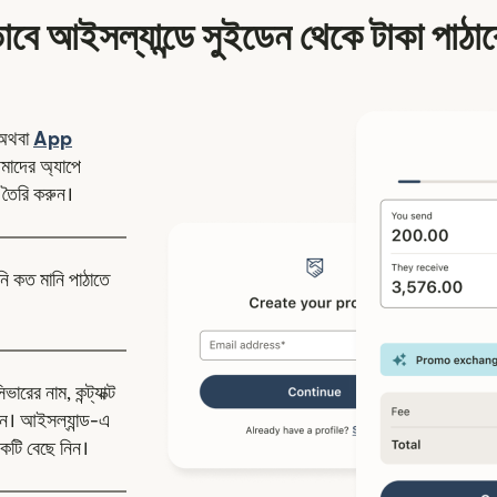
াবে আইসল্যান্ডে সুইডেন থেকে টাকা পাঠা
ন উইন্ডোতে খুলবে)
অথবা
App
উইন্ডোতে খুলবে)
াদের অ্যাপে
 তৈরি করুন।
নি কত মানি পাঠাতে
রের নাম, কন্ট্যাক্ট
ন। আইসল্যান্ড-এ
কটি বেছে নিন।