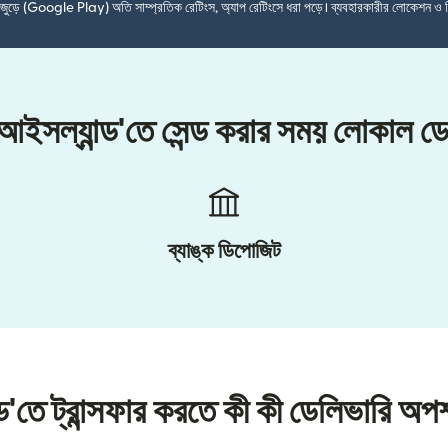
শ জুড়ে (Google Play) অতি সাম্প্রতিক রেটিংস, অ্যাপ রেটিংসে ধরা পড়ে। ব্যবহারকারীর লোকেশন ও 
আইসল্যান্ড'তে সেন্ড করার সময় লোকাল ড
ব্যাঙ্ক ডিপোজিট
ড'তে ট্রান্সফার করতে কী কী ডেলিভারি অ