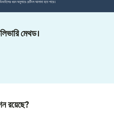
ডিভাইসের ধরন অনুসারে রেটিংস আলাদা হতে পারে।
েলিভারি মেথড।
পশন রয়েছে?