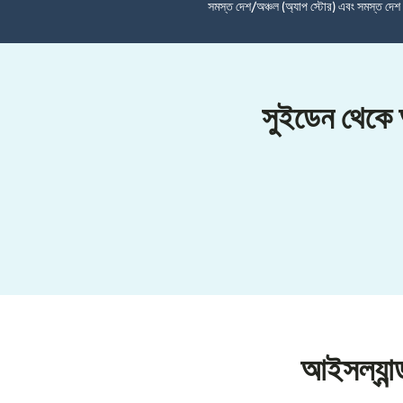
সমস্ত দেশ/অঞ্চল (অ্যাপ স্টোর) এবং সমস্ত দে
সুইডেন থেকে 
আইসল্যান্