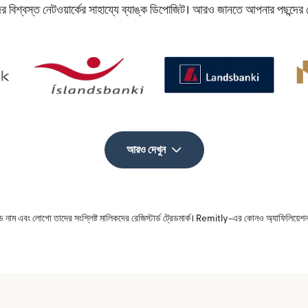
র বিশ্বস্ত নেটওয়ার্কের সাহায্যে ব্যাঙ্ক ডিপোজিট। আরও জানতে আপনার পছন্দের 
আরও দেখুন
রেড নাম এবং লোগো তাদের সংশ্লিষ্ট মালিকদের রেজিস্টার্ড ট্রেডমার্ক। Remitly-এর কোনও অ্যাফিলিয়েশন 