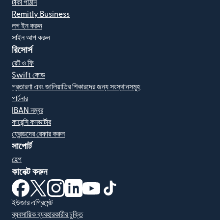
টাকা পাঠান
Remitly Business
লগ ইন করুন
সাইন আপ করুন
রিসোর্স
রেট ও ফি
Swift কোড
প্রতারণা এবং জালিয়াতির শিকারদের জন্য সংস্থানসমূহ
পার্টনার
IBAN নম্বর
কারেন্সি কনভার্টার
ফ্রেন্ডদের রেফার করুন
সাপোর্ট
হেল্প
কানেক্ট করুন
(নতুন উইন্ডোতে খুলবে)
(নতুন উইন্ডোতে খুলবে)
(নতুন উইন্ডোতে খুলবে)
(নতুন উইন্ডোতে খুলবে)
(নতুন উইন্ডোতে খুলবে)
(নতুন উইন্ডোতে খুলবে)
ইউজার এগ্রিমেন্ট
ব্যবসায়িক ব্যবহারকারীর চুক্তি