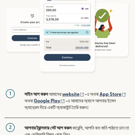
1
(নতুন উইন্ডোতে খুলবে)
(নতুন
সাইন আপ করুন
আমাদের
website
-এ অথবা
App Store
(নতুন উইন্ডোতে খুলবে)
অথবা
Google Play
-এ আমাদের অ্যাপে আপনার ইমেল
অ্যাড্রেস দিয়ে একটি অ্যাকাউন্ট তৈরি করুন।
2
আপনার ট্রান্সফার সেট আপ করুন
কারেন্সি, আপনি কত মানি পাঠাতে চান তা
এবং ডেলিভারি স্পিড বেছে নিন।