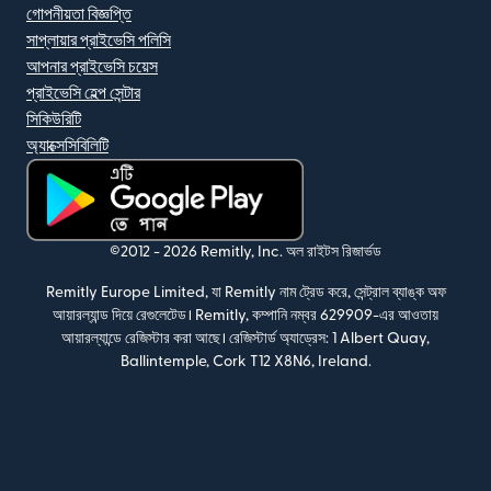
গোপনীয়তা বিজ্ঞপ্তি
সাপ্লায়ার প্রাইভেসি পলিসি
আপনার প্রাইভেসি চয়েস
প্রাইভেসি হেল্প সেন্টার
সিকিউরিটি
অ্যাক্সেসিবিলিটি
(নতুন উইন্ডোতে খুলবে)
©2012 -
2026
Remitly, Inc.
অল রাইটস রিজার্ভড
Remitly Europe Limited, যা Remitly নাম ট্রেড করে, সেন্ট্রাল ব্যাঙ্ক অফ
আয়ারল্যান্ড দিয়ে রেগুলেটেড। Remitly, কম্পানি নম্বর 629909-এর আওতায়
আয়ারল্যান্ডে রেজিস্টার করা আছে। রেজিস্টার্ড অ্যাড্রেস: 1 Albert Quay,
Ballintemple, Cork T12 X8N6, Ireland.