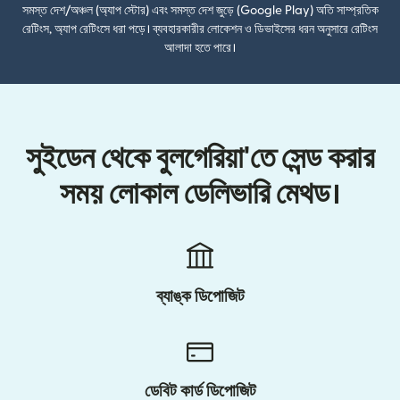
সমস্ত দেশ/অঞ্চল (অ্যাপ স্টোর) এবং সমস্ত দেশ জুড়ে (Google Play) অতি সাম্প্রতিক
রেটিংস, অ্যাপ রেটিংসে ধরা পড়ে। ব্যবহারকারীর লোকেশন ও ডিভাইসের ধরন অনুসারে রেটিংস
আলাদা হতে পারে।
সুইডেন থেকে বুলগেরিয়া'তে সেন্ড করার
সময় লোকাল ডেলিভারি মেথড।
ব্যাঙ্ক ডিপোজিট
ডেবিট কার্ড ডিপোজিট