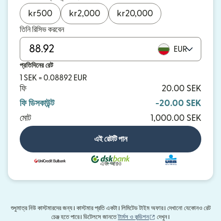
kr
500
kr
2,000
kr
20,000
তিনি রিসিভ করবেন
EUR
প্রতিদিনের রেট
1 SEK = 0.08892 EUR
ফি
20.00 SEK
ফি ডিসকাউন্ট
-20.00 SEK
মোট
1,000.00 SEK
এই রেটটি পান
এবং আরও
শুধুমাত্র নিউ কাস্টমারদের জন্য। কাস্টমার প্রতি একটা। লিমিটেড টাইম অফার। দেখানো যেকোনও রেট
(নতুন উইন্ডোতে খুলবে)
চেঞ্জ হতে পারে। ডিটেলসে জানতে
টার্মস ও কন্ডিশন
দেখুন।