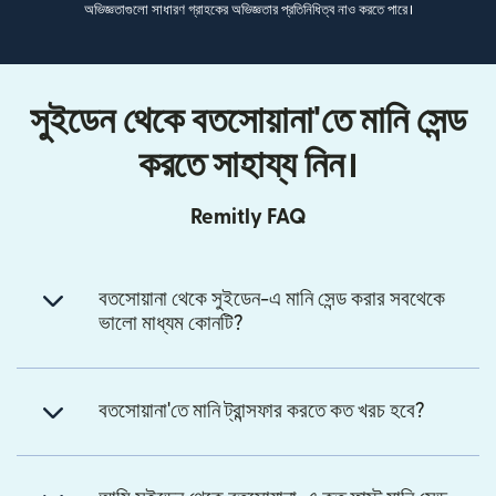
অভিজ্ঞতাগুলো সাধারণ গ্রাহকের অভিজ্ঞতার প্রতিনিধিত্ব নাও করতে পারে।
সুইডেন থেকে বতসোয়ানা'তে মানি সেন্ড
করতে সাহায্য নিন।
Remitly FAQ
বতসোয়ানা থেকে সুইডেন-এ মানি সেন্ড করার সবথেকে
ভালো মাধ্যম কোনটি?
বতসোয়ানা'তে মানি ট্রান্সফার করতে কত খরচ হবে?