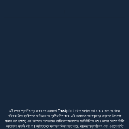
এই পেজে প্রদর্শিত গ্রাহকের মতামতগুলো Trustpilot থেকে সংগ্রহ করা হয়েছে এবং আমাদের
পরিষেবা নিয়ে ব্যক্তিগত অভিজ্ঞতাকে প্রতিফলিত করে। এই মতামতগুলো শুধুমাত্র তথ্যগত উদ্দেশ্যে
প্রদান করা হয়েছে এবং আমাদের গ্রাহকদের ব্যক্তিগত মতামতের প্রতিনিধিত্ব করে। আমরা কোনো নির্দিষ্ট
বক্তব্যের সমর্থন করি না। ব্যক্তিভেদে ফলাফল ভিন্ন হতে পারে, করিডর অনুযায়ী সহ এবং এখানে বর্ণিত