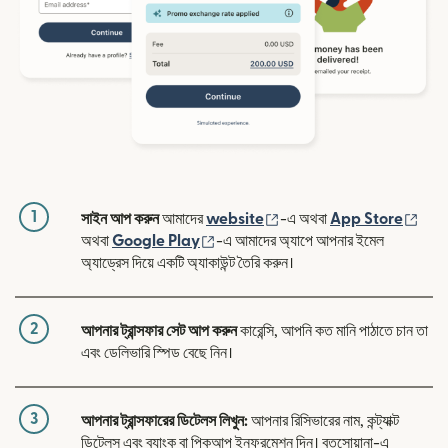
1
(নতুন উইন্ডোতে খুলবে)
(নতুন
সাইন আপ করুন
আমাদের
website
-এ অথবা
App Store
(নতুন উইন্ডোতে খুলবে)
অথবা
Google Play
-এ আমাদের অ্যাপে আপনার ইমেল
অ্যাড্রেস দিয়ে একটি অ্যাকাউন্ট তৈরি করুন।
2
আপনার ট্রান্সফার সেট আপ করুন
কারেন্সি, আপনি কত মানি পাঠাতে চান তা
এবং ডেলিভারি স্পিড বেছে নিন।
3
আপনার ট্রান্সফারের ডিটেলস লিখুন:
আপনার রিসিভারের নাম, কন্ট্যাক্ট
ডিটেলস এবং ব্যাংক বা পিকআপ ইনফরমেশন দিন। বতসোয়ানা-এ