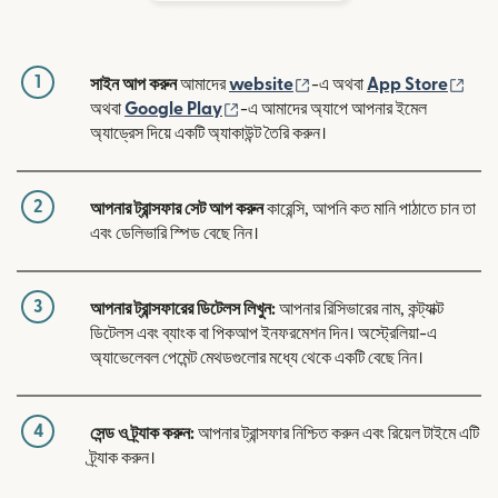
1
(নতুন উইন্ডোতে খুলবে)
(নতুন
সাইন আপ করুন
আমাদের
website
-এ অথবা
App Store
(নতুন উইন্ডোতে খুলবে)
অথবা
Google Play
-এ আমাদের অ্যাপে আপনার ইমেল
অ্যাড্রেস দিয়ে একটি অ্যাকাউন্ট তৈরি করুন।
2
আপনার ট্রান্সফার সেট আপ করুন
কারেন্সি, আপনি কত মানি পাঠাতে চান তা
এবং ডেলিভারি স্পিড বেছে নিন।
3
আপনার ট্রান্সফারের ডিটেলস লিখুন:
আপনার রিসিভারের নাম, কন্ট্যাক্ট
ডিটেলস এবং ব্যাংক বা পিকআপ ইনফরমেশন দিন। অস্ট্রেলিয়া-এ
অ্যাভেলেবল পেমেন্ট মেথডগুলোর মধ্যে থেকে একটি বেছে নিন।
4
সেন্ড ও ট্র্যাক করুন:
আপনার ট্রান্সফার নিশ্চিত করুন এবং রিয়েল টাইমে এটি
ট্র্যাক করুন।