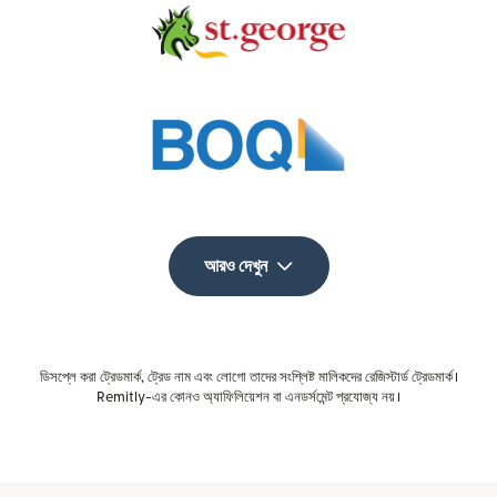
আরও দেখুন
ডিসপ্লে করা ট্রেডমার্ক, ট্রেড নাম এবং লোগো তাদের সংশ্লিষ্ট মালিকদের রেজিস্টার্ড ট্রেডমার্ক।
Remitly-এর কোনও অ্যাফিলিয়েশন বা এনডর্সমেন্ট প্রযোজ্য নয়।