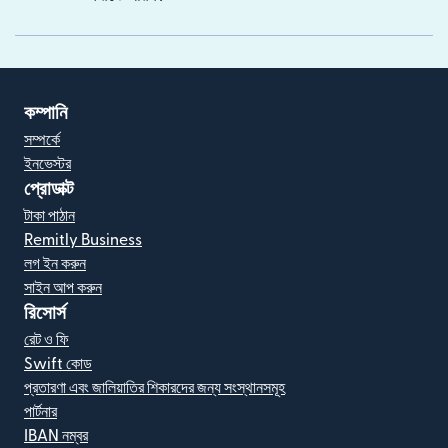
কম্পানি
সম্পর্কে
ইনভেস্টর
প্রোডাক্ট
টাকা পাঠান
Remitly Business
লগ ইন করুন
সাইন আপ করুন
রিসোর্স
রেট ও ফি
Swift কোড
প্রতারণা এবং জালিয়াতির শিকারদের জন্য সংস্থানসমূহ
পার্টনার
IBAN নম্বর