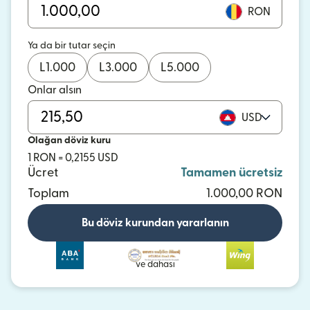
RON
Ya da bir tutar seçin
L
1.000
L
3.000
L
5.000
Onlar alsın
USD
Olağan döviz kuru
1 RON = 0,2155 USD
Ücret
Tamamen ücretsiz
Toplam
1.000,00 RON
Bu döviz kurundan yararlanın
ve dahası