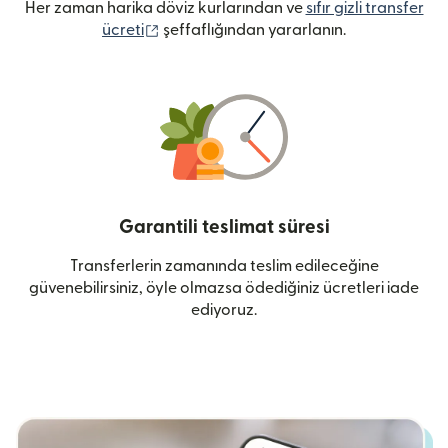
Her zaman harika döviz kurlarından ve
sıfır gizli transfer
(yeni pencerede açılır)
ücreti
şeffaflığından yararlanın.
Garantili teslimat süresi
Transferlerin zamanında teslim edileceğine
güvenebilirsiniz, öyle olmazsa ödediğiniz ücretleri iade
ediyoruz.