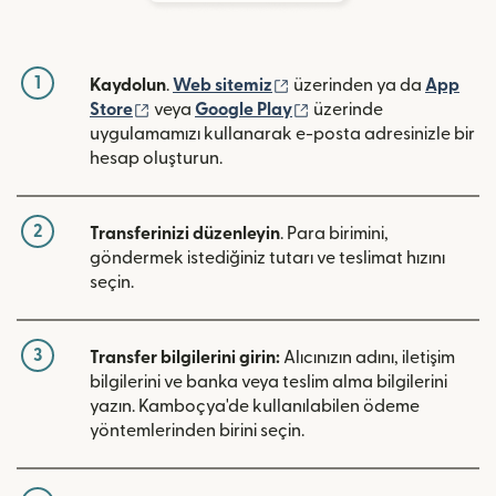
1
(yeni pencerede açılır)
Kaydolun
.
Web sitemiz
üzerinden ya da
App
(yeni pencerede açılır)
(yeni pencerede açılır)
Store
veya
Google Play
üzerinde
uygulamamızı kullanarak e-posta adresinizle bir
hesap oluşturun.
2
Transferinizi düzenleyin
. Para birimini,
göndermek istediğiniz tutarı ve teslimat hızını
seçin.
3
Transfer bilgilerini girin:
Alıcınızın adını, iletişim
bilgilerini ve banka veya teslim alma bilgilerini
yazın. Kamboçya'de kullanılabilen ödeme
yöntemlerinden birini seçin.