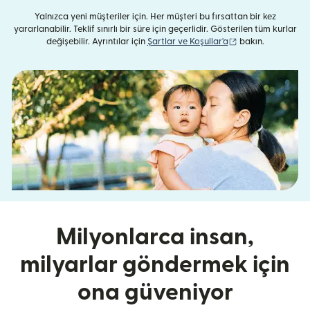
Yalnızca yeni müşteriler için. Her müşteri bu fırsattan bir kez
yararlanabilir. Teklif sınırlı bir süre için geçerlidir. Gösterilen tüm kurlar
(yeni pencerede aç
değişebilir. Ayrıntılar için
Şartlar ve Koşullar'a
bakın.
Milyonlarca insan,
milyarlar göndermek için
ona güveniyor