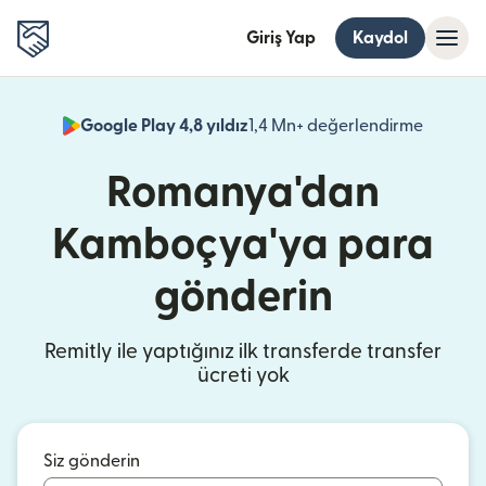
Giriş Yap
Kaydol
Google Play 4,8 yıldız
1,4 Mn+ değerlendirme
(yeni pe
Romanya'dan
Kamboçya'ya para
gönderin
Remitly ile yaptığınız ilk transferde transfer
ücreti yok
Siz gönderin