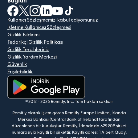
Bağlan
(yeni pencerede açılır)
(yeni pencerede açılır)
(yeni pencerede açılır)
(yeni pencerede açılır)
(yeni pencerede açılır)
(yeni pencerede açılır)
Kullanıcı Sözleşmemizi kabul ediyorsunuz
İşletme Kullanıcısı Sözleşmesi
Gizlilik Bildirimi
Tedarikçi Gizlilik Politikası
Gizlilik Tercihleriniz
Gizlilik Yardım Merkezi
Güvenlik
Erişilebilirlik
(yeni pencerede açılır)
©2012 -
2026
Remitly, Inc.
Tüm hakları saklıdır
Remitly olarak işlem gören Remitly Europe Limited, İrlanda
Merkez Bankası (Central Bank of Ireland) tarafından
düzenlenen bir kuruluştur. Remitly, İrlanda'da 629909 şirket
numarasıyla kayıtlı bir şirkettir. Kayıtlı adresi: 1 Albert Quay,