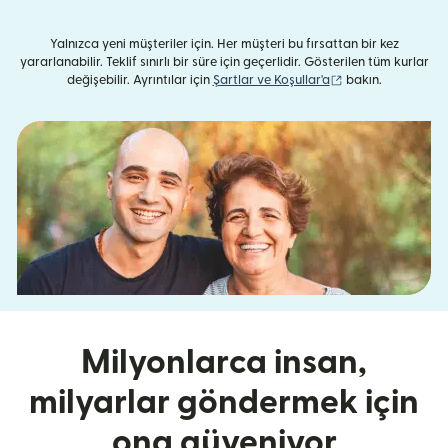
Yalnızca yeni müşteriler için. Her müşteri bu fırsattan bir kez
yararlanabilir. Teklif sınırlı bir süre için geçerlidir. Gösterilen tüm kurlar
(yeni pencerede aç
değişebilir. Ayrıntılar için
Şartlar ve Koşullar'a
bakın.
Milyonlarca insan,
milyarlar göndermek için
ona güveniyor