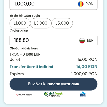
RON
Ya da bir tutar seçin
L
1.000
L
3.000
L
5.000
Onlar alsın
EUR
Olağan döviz kuru
1 RON = 0,1888 EUR
Ücret
16,00 RON
Transfer ücreti indirimi
-16,00 RON
Toplam
1.000,00 RON
Bu döviz kurundan yararlanın
ve dahası