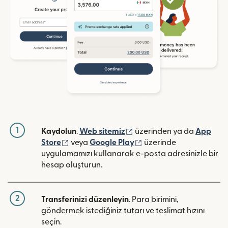
1
(yeni pencerede açılır)
Kaydolun
.
Web sitemiz
üzerinden ya da
App
(yeni pencerede açılır)
(yeni pencerede açılır)
Store
veya
Google Play
üzerinde
uygulamamızı kullanarak e-posta adresinizle bir
hesap oluşturun.
2
Transferinizi düzenleyin
. Para birimini,
göndermek istediğiniz tutarı ve teslimat hızını
seçin.