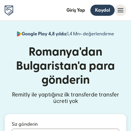
Giriş Yap
Kaydol
Google Play 4,8 yıldız
1,4 Mn+ değerlendirme
(yeni pe
Romanya'dan
Bulgaristan'a para
gönderin
Remitly ile yaptığınız ilk transferde transfer
ücreti yok
Siz gönderin