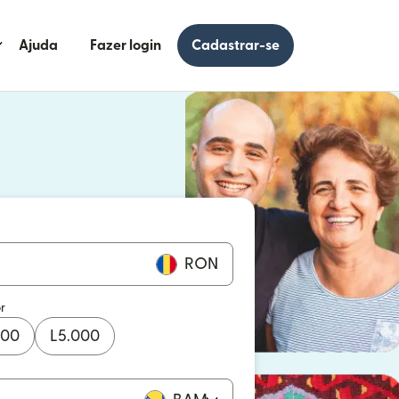
Ajuda
Fazer login
Cadastrar-se
 uma nova janela)
uma nova janela)
RON
r
000
L
5.000