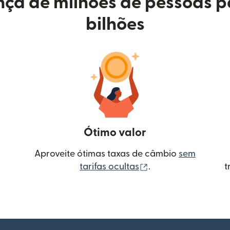
ça de milhões de pessoas p
bilhões
Ótimo valor
Aproveite ótimas taxas de câmbio
sem
(abre em uma nova 
tarifas ocultas
.
t