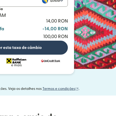
BAM
ia
BAM
14,00 RON
fa
-14,00 RON
100,00 RON
r esta taxa de câmbio
e mais
(abre em uma nova ja
ções. Veja os detalhes nos
Termos e condições
.