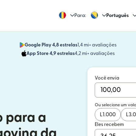
Para:
Português
Google Play 4,8 estrelas
1,4 mi+ avaliações
(abre em
App Store 4,9 estrelas
4,2 mi+ avaliações
(abre em 
Você envia
Ou selecione um valo
o para a
L
1.000
L
3.
Eles recebem
govina da