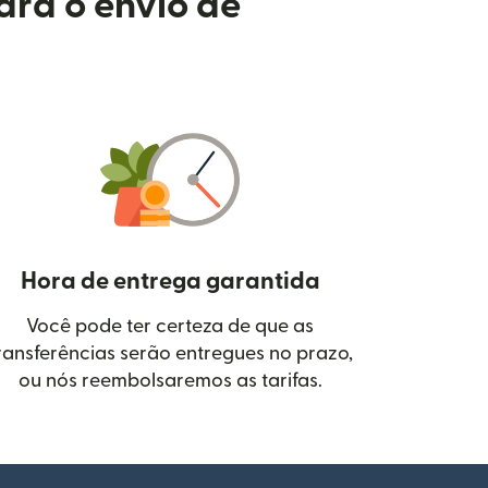
ara o envio de
Hora de entrega garantida
Você pode ter certeza de que as
janela)
ransferências serão entregues no prazo,
ou nós reembolsaremos as tarifas.