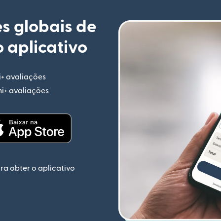
s globais de
 aplicativo
i+ avaliações
(abre em uma nova janela)
mi+ avaliações
(abre em uma nova janela)
ela)
(abre em uma nova janela)
ra obter o aplicativo