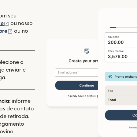
com seu
(abre em uma nova janela)
te
ou nosso
(abre em uma nova janela)
ore
ou no
va janela)
elecione a
a enviar e
ga.
ncia:
informe
dos de contato
de retirada.
pagamento
ovina.