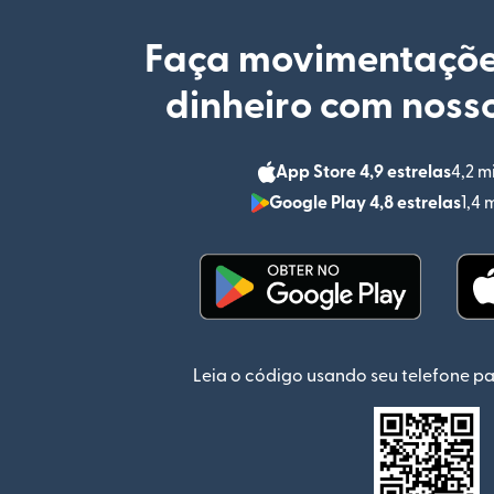
Faça movimentaçõe
dinheiro com nosso
App Store 4,9 estrelas
4,2 m
Google Play 4,8 estrelas
1,4 
(abre em uma nova jan
Leia o código usando seu telefone pa