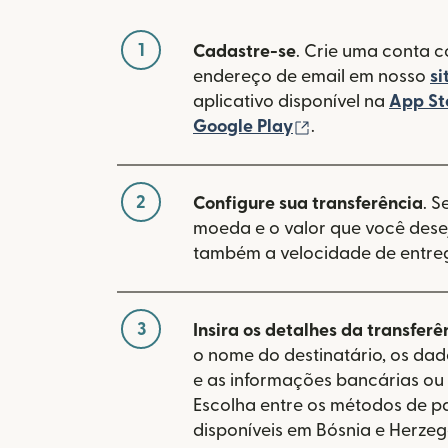
1
Cadastre-se
. Crie uma conta 
endereço de email em nosso
si
aplicativo disponível na
App St
(abre em uma no
Google Play
.
2
Configure sua transferência
. S
moeda e o valor que você desej
também a velocidade de entre
3
Insira os detalhes da transferê
o nome do destinatário, os da
e as informações bancárias ou 
Escolha entre os métodos de 
disponíveis em Bósnia e Herzeg