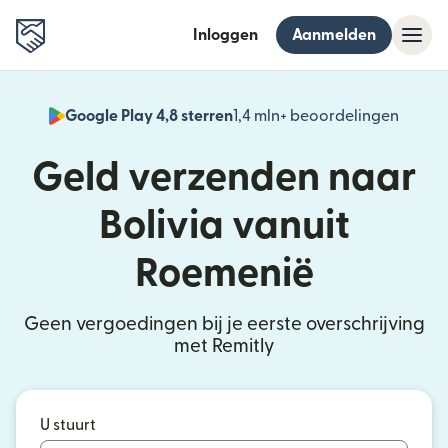
Inloggen
Aanmelden
Google Play 4,8 sterren
1,4 mln+ beoordelingen
(wordt
Geld verzenden naar
Bolivia vanuit
Roemenië
Geen vergoedingen bij je eerste overschrijving
met Remitly
U stuurt