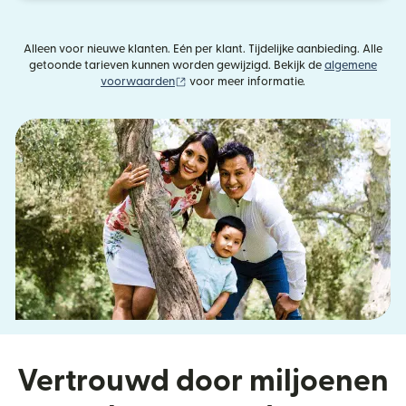
Alleen voor nieuwe klanten. Eén per klant. Tijdelijke aanbieding. Alle
getoonde tarieven kunnen worden gewijzigd. Bekijk de
algemene
(wordt geopend in een nieuw venster)
voorwaarden
voor meer informatie.
Vertrouwd door miljoenen