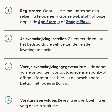
1
Registreren
. Gebruik je e-mailadres om een
(wordt geop
rekening te openen via onze
website
of onze
(wordt geopend in een nieuw
(wordt geo
app in de
App Store
of
Google Play
.
2
Je overschrijving instellen
. Selecteer de valuta,
het bedrag dat je wilt verzenden en de
leveringssnelheid.
3
Voer je overschrijvingsgegevens in:
Vul de naam
van je ontvanger, contactgegevens en bank- of
afhaalinformatie in. Kies uit de beschikbare
betaalmethoden in Bolivia.
4
Versturen en volgen:
Bevestig je overboeking en
volg deze in realtime.