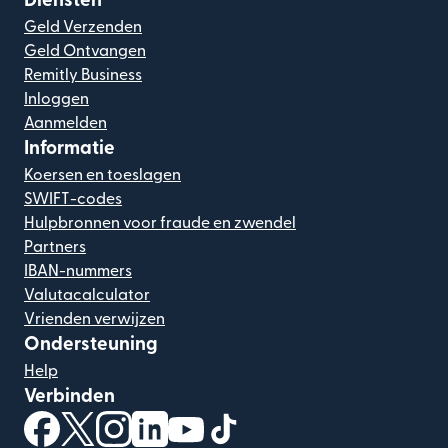
Diensten
Geld Verzenden
Geld Ontvangen
Remitly Business
Inloggen
Aanmelden
Informatie
Koersen en toeslagen
SWIFT-codes
Hulpbronnen voor fraude en zwendel
Partners
IBAN-nummers
Valutacalculator
Vrienden verwijzen
Ondersteuning
Help
Verbinden
(wordt geopend in een nieuw venster)
(wordt geopend in een nieuw venster)
(wordt geopend in een nieuw venster)
(wordt geopend in een nieuw venster)
(wordt geopend in een nieuw ven
(wordt geopend in een nieuw