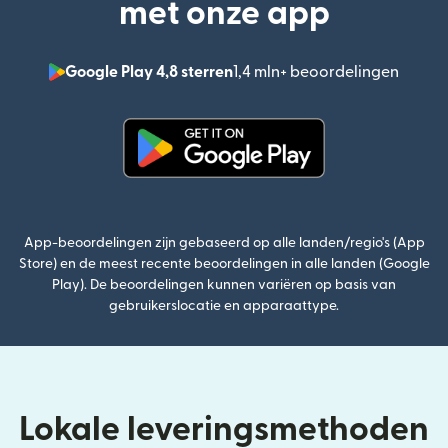
met onze app
Google Play 4,8 sterren
1,4 mln+ beoordelingen
(wordt
(wordt geopend in een nieuw v
App-beoordelingen zijn gebaseerd op alle landen/regio's (App
Store) en de meest recente beoordelingen in alle landen (Google
Play). De beoordelingen kunnen variëren op basis van
gebruikerslocatie en apparaattype.
Lokale leveringsmethoden