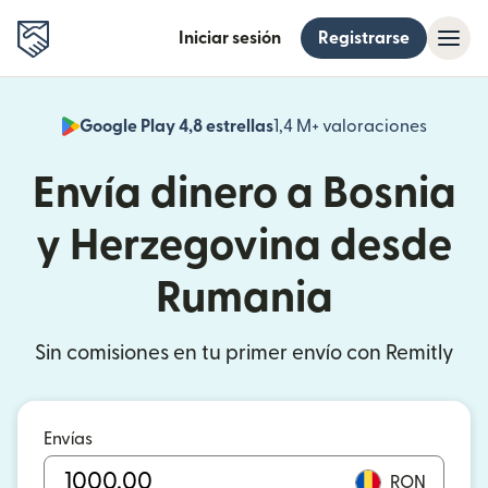
Iniciar sesión
Registrarse
Google Play 4,8 estrellas
1,4 M+ valoraciones
(se abr
Envía dinero a Bosnia
y Herzegovina desde
Rumania
Sin comisiones en tu primer envío con Remitly
Envías
RON