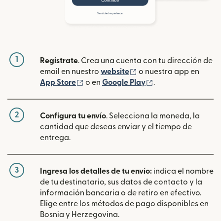
1
Regístrate
. Crea una cuenta con tu dirección de
(se abre en una ventan
email en nuestro
website
o nuestra app en
(se abre en una ventana nueva)
(se abre en una ve
App Store
o en
Google Play
.
2
Configura tu envío
. Selecciona la moneda, la
cantidad que deseas enviar y el tiempo de
entrega.
3
Ingresa los detalles de tu envío:
indica el nombre
de tu destinatario, sus datos de contacto y la
información bancaria o de retiro en efectivo.
Elige entre los métodos de pago disponibles en
Bosnia y Herzegovina.