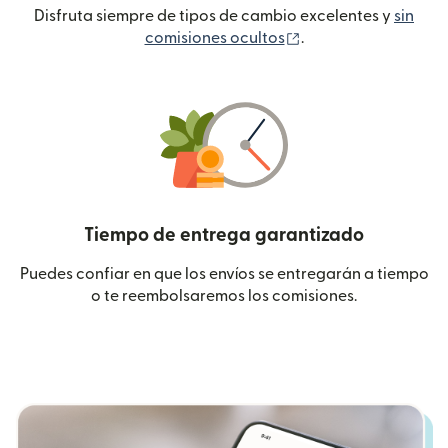
Disfruta siempre de tipos de cambio excelentes y
sin
(se abre en una ven
comisiones ocultos
.
Tiempo de entrega garantizado
Puedes confiar en que los envíos se entregarán a tiempo
o te reembolsaremos los comisiones.