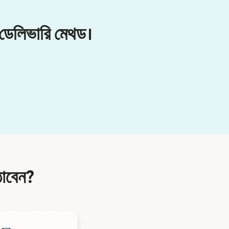
 ডেলিভারি মেথড।
ঠাবেন?