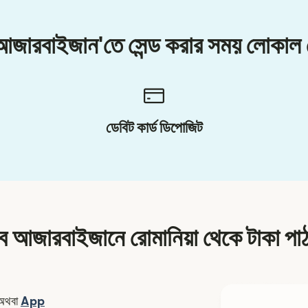
 আজারবাইজান'তে সেন্ড করার সময় লোকাল
ডেবিট কার্ড ডিপোজিট
ে আজারবাইজানে রোমানিয়া থেকে টাকা পা
ন উইন্ডোতে খুলবে)
অথবা
App