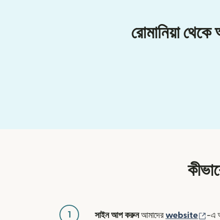
রোমানিয়া থেকে
কীভাব
1
(নতু
সাইন আপ করুন
আমাদের
website
-এ 