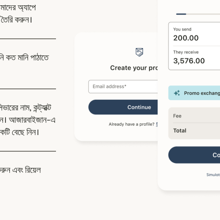
উইন্ডোতে খুলবে)
াদের অ্যাপে
 তৈরি করুন।
নি কত মানি পাঠাতে
রের নাম, কন্ট্যাক্ট
দিন। আজারবাইজান-এ
কটি বেছে নিন।
করুন এবং রিয়েল