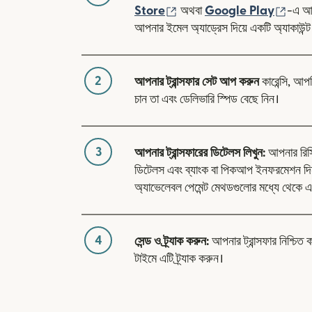
(নতুন উইন্ডোতে খুলবে)
(নতুন 
Store
অথবা
Google Play
-এ আম
আপনার ইমেল অ্যাড্রেস দিয়ে একটি অ্যাকাউন্ট
2
আপনার ট্রান্সফার সেট আপ করুন
কারেন্সি, আপ
চান তা এবং ডেলিভারি স্পিড বেছে নিন।
3
আপনার ট্রান্সফারের ডিটেলস লিখুন:
আপনার রিসিভা
ডিটেলস এবং ব্যাংক বা পিকআপ ইনফরমেশন 
অ্যাভেলেবল পেমেন্ট মেথডগুলোর মধ্যে থেকে এ
4
সেন্ড ও ট্র্যাক করুন:
আপনার ট্রান্সফার নিশ্চিত 
টাইমে এটি ট্র্যাক করুন।