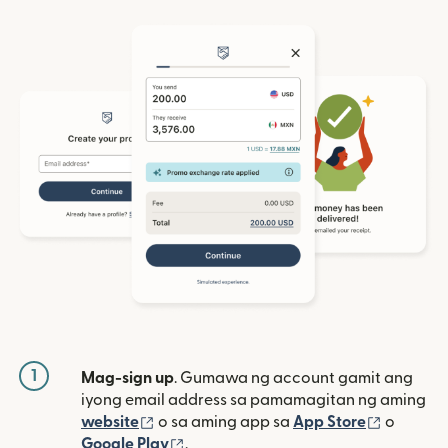
1
Mag-sign up
. Gumawa ng account gamit ang
iyong email address sa pamamagitan ng aming
(bubukas sa bagong window)
(bubuka
website
o sa aming app sa
App Store
o
(bubukas sa bagong window)
Google Play
.