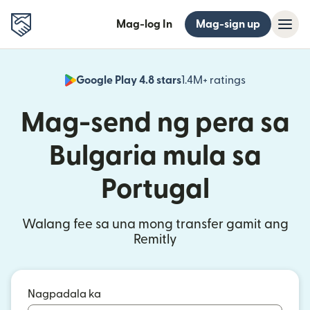
Mag-log In
Mag-sign up
Google Play 4.8 stars
1.4M+ ratings
(bubukas sa
Mag-send ng pera sa
Bulgaria mula sa
Portugal
Walang fee sa una mong transfer gamit ang
Remitly
Nagpadala ka