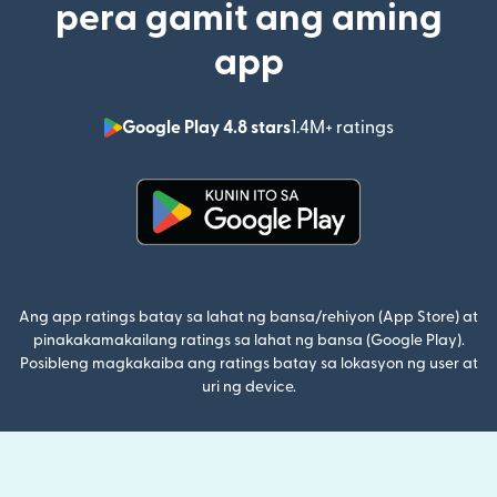
pera gamit ang aming
app
Google Play 4.8 stars
1.4M+ ratings
(bubukas sa
(bubukas sa bagong window)
Ang app ratings batay sa lahat ng bansa/rehiyon (App Store) at
pinakakamakailang ratings sa lahat ng bansa (Google Play).
Posibleng magkakaiba ang ratings batay sa lokasyon ng user at
uri ng device.