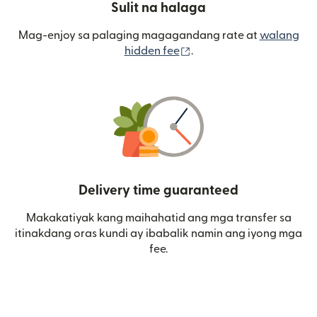
Sulit na halaga
Mag-enjoy sa palaging magagandang rate at
walang
(bubukas sa bagong wi
hidden fee
.
Delivery time guaranteed
Makakatiyak kang maihahatid ang mga transfer sa
itinakdang oras kundi ay ibabalik namin ang iyong mga
fee.