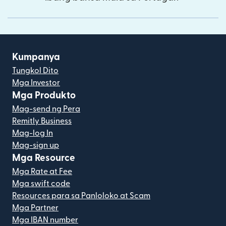
Kumpanya
Tungkol Dito
Mga Investor
Mga Produkto
Mag-send ng Pera
Remitly Business
Mag-log In
Mag-sign up
Mga Resource
Mga Rate at Fee
Mga swift code
Resources para sa Panloloko at Scam
Mga Partner
Mga IBAN number