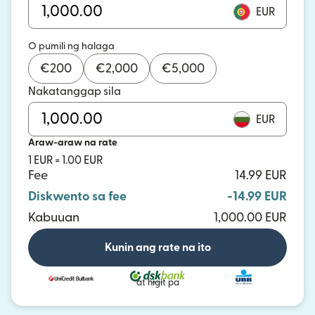
EUR
O pumili ng halaga
€
200
€
2,000
€
5,000
Nakatanggap sila
EUR
Araw-araw na rate
1 EUR = 1.00 EUR
Fee
14.99 EUR
Diskwento sa fee
-14.99 EUR
Kabuuan
1,000.00 EUR
Kunin ang rate na ito
at higit pa