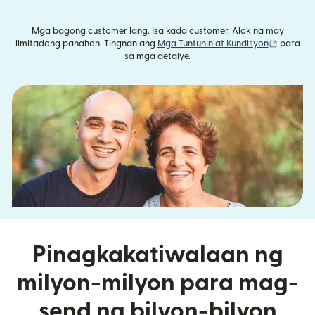
Mga bagong customer lang. Isa kada customer. Alok na may
(bubukas
limitadong panahon. Tingnan ang
Mga Tuntunin at Kundisyon
para
sa mga detalye.
Pinagkakatiwalaan ng
milyon-milyon para mag-
send ng bilyon-bilyon