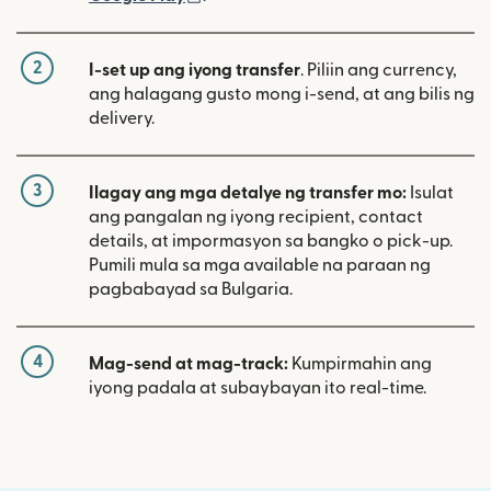
2
I-set up ang iyong transfer
. Piliin ang currency,
ang halagang gusto mong i-send, at ang bilis ng
delivery.
3
Ilagay ang mga detalye ng transfer mo:
Isulat
ang pangalan ng iyong recipient, contact
details, at impormasyon sa bangko o pick-up.
Pumili mula sa mga available na paraan ng
pagbabayad sa Bulgaria.
4
Mag-send at mag-track:
Kumpirmahin ang
iyong padala at subaybayan ito real-time.