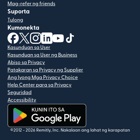
Mag-refer ng friends
Suporta
Tulong
Kumonekta
(bubukas sa bagong window)
(bubukas sa bagong window)
(bubukas sa bagong window)
(bubukas sa bagong window)
(bubukas sa bagong window)
(bubukas sa bagong windo
Kasunduan sa User
Kasunduan sa User ng Business
Abiso sa Privacy
Patakaran sa Privacy ng Supplier
Ang Iyong Mga Privacy Choice
Help Center para sa Privacy
Seguridad
Accessibility
(bubukas sa bagong window)
©2012 -
2026
Remitly, Inc.
Nakalaan ang lahat ng karapatan