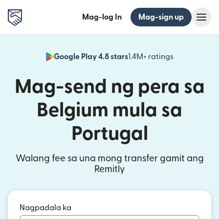
Mag-log In
Mag-sign up
Google Play 4.8 stars
1.4M+ ratings
(bubukas sa
Mag-send ng pera sa
Belgium mula sa
Portugal
Walang fee sa una mong transfer gamit ang
Remitly
Nagpadala ka