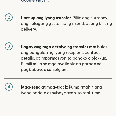
Google Play
.
2
I-set up ang iyong transfer
. Piliin ang currency,
ang halagang gusto mong i-send, at ang bilis ng
delivery.
3
Ilagay ang mga detalye ng transfer mo:
Isulat
ang pangalan ng iyong recipient, contact
details, at impormasyon sa bangko o pick-up.
Pumili mula sa mga available na paraan ng
pagbabayad sa Belgium.
4
Mag-send at mag-track:
Kumpirmahin ang
iyong padala at subaybayan ito real-time.