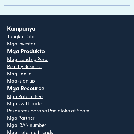
Kumpanya
Tungkol Dito
Mga Investor
Mga Produkto
Mag-send ng Pera
Remitly Business
Mag-log In
Mag-sign up
Mga Resource
Mga Rate at Fee
Mga swift code
Resources para sa Panloloko at Scam
Mga Partner
Mga IBAN number
Mag-refer ng friends