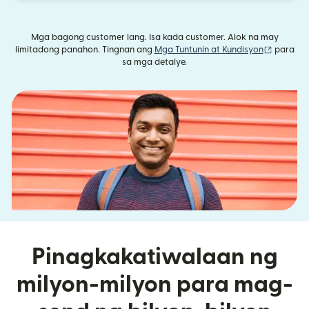
Mga bagong customer lang. Isa kada customer. Alok na may
(bubukas
limitadong panahon. Tingnan ang
Mga Tuntunin at Kundisyon
para
sa mga detalye.
Pinagkakatiwalaan ng
milyon-milyon para mag-