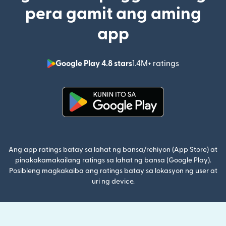
pera gamit ang aming
app
Google Play 4.8 stars
1.4M+ ratings
(bubukas sa
(bubukas sa bagong window)
Ang app ratings batay sa lahat ng bansa/rehiyon (App Store) at
pinakakamakailang ratings sa lahat ng bansa (Google Play).
Posibleng magkakaiba ang ratings batay sa lokasyon ng user at
uri ng device.