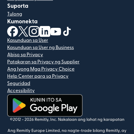
Suporta
Tulong
Kumonekta
(bubukas sa bagong window)
(bubukas sa bagong window)
(bubukas sa bagong window)
(bubukas sa bagong window)
(bubukas sa bagong window)
(bubukas sa bagong windo
Kasunduan sa User
Kasunduan sa User ng Business
Abiso sa Privacy
Patakaran sa Privacy ng Supplier
Ang Iyong Mga Privacy Choice
Help Center para sa Privacy
Seguridad
Accessibility
(bubukas sa bagong window)
©2012 -
2026
Remitly, Inc.
Nakalaan ang lahat ng karapatan
Ang Remitly Europe Limited, na nagte-trade bilang Remitly, ay