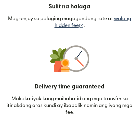
Sulit na halaga
Mag-enjoy sa palaging magagandang rate at
walang
(bubukas sa bagong wi
hidden fee
.
Delivery time guaranteed
Makakatiyak kang maihahatid ang mga transfer sa
itinakdang oras kundi ay ibabalik namin ang iyong mga
fee.