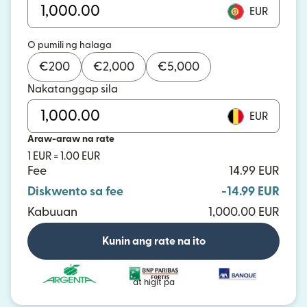
EUR
O pumili ng halaga
€
200
€
2,000
€
5,000
Nakatanggap sila
EUR
Araw-araw na rate
1 EUR = 1.00 EUR
Fee
14.99 EUR
Diskwento sa fee
-14.99 EUR
Kabuuan
1,000.00 EUR
Kunin ang rate na ito
at higit pa