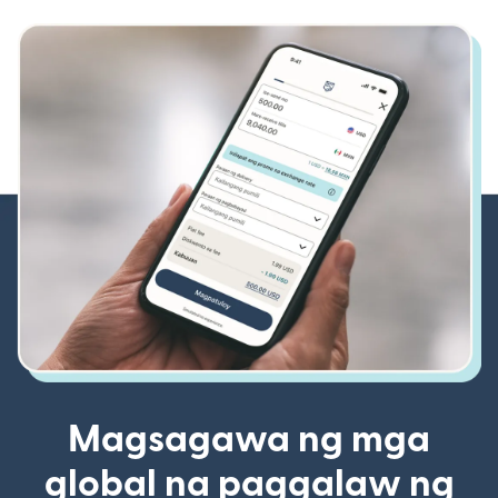
Magsagawa ng mga
global na paggalaw ng