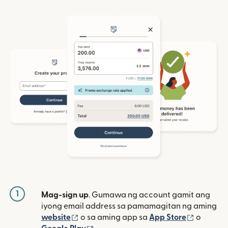
1
Mag-sign up
. Gumawa ng account gamit ang
iyong email address sa pamamagitan ng aming
(bubukas sa bagong window)
(bubuka
website
o sa aming app sa
App Store
o
(bubukas sa bagong window)