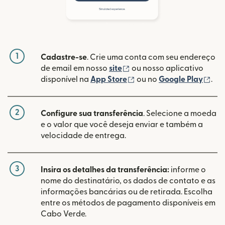
1
Cadastre-se
. Crie uma conta com seu endereço
(abre em uma nova janela
de email em nosso
site
ou nosso aplicativo
(abre em uma nova janel
(ab
disponível na
App Store
ou no
Google Play
.
2
Configure sua transferência
. Selecione a moeda
e o valor que você deseja enviar e também a
velocidade de entrega.
3
Insira os detalhes da transferência:
informe o
nome do destinatário, os dados de contato e as
informações bancárias ou de retirada. Escolha
entre os métodos de pagamento disponíveis em
Cabo Verde.