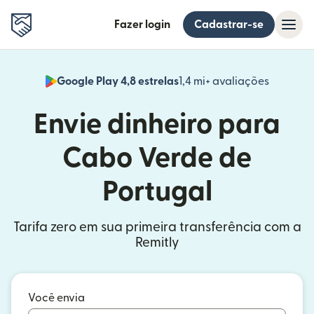
Fazer login
Cadastrar-se
Google Play 4,8 estrelas
1,4 mi+ avaliações
(abre em
Envie dinheiro para
Cabo Verde de
Portugal
Tarifa zero em sua primeira transferência com a
Remitly
Você envia