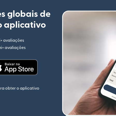
s globais de
 aplicativo
i+ avaliações
(abre em uma nova janela)
mi+ avaliações
(abre em uma nova janela)
ela)
(abre em uma nova janela)
ra obter o aplicativo