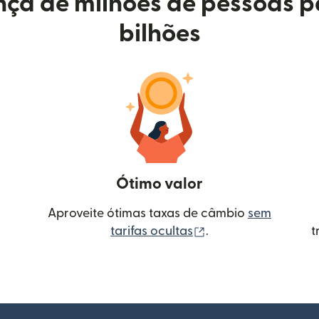
ça de milhões de pessoas p
bilhões
Ótimo valor
Aproveite ótimas taxas de câmbio
sem
(abre em uma nova 
tarifas ocultas
.
t