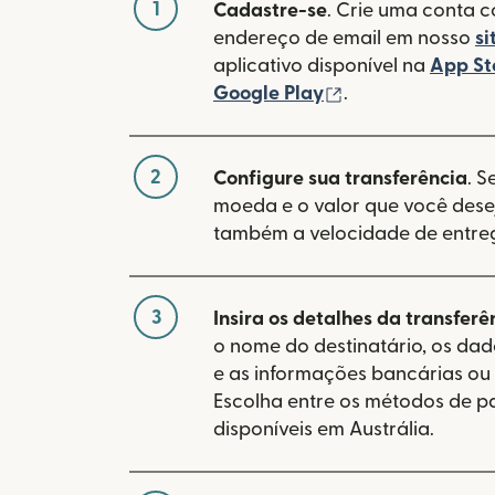
1
Cadastre-se
. Crie uma conta 
endereço de email em nosso
si
aplicativo disponível na
App St
(abre em uma no
Google Play
.
2
Configure sua transferência
. S
moeda e o valor que você desej
também a velocidade de entre
3
Insira os detalhes da transferê
o nome do destinatário, os da
e as informações bancárias ou 
Escolha entre os métodos de 
disponíveis em Austrália.