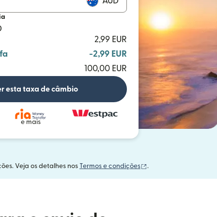
AUD
ia
D
2,99 EUR
fa
-2,99 EUR
100,00 EUR
r esta taxa de câmbio
e mais
(abre em uma nova ja
ções. Veja os detalhes nos
Termos e condições
.