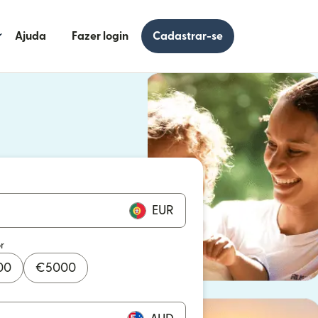
Ajuda
Fazer login
Cadastrar-se
 uma nova janela)
uma nova janela)
EUR
r
00
€
5000