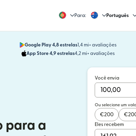
Para:
Português
Google Play 4,8 estrelas
1,4 mi+ avaliações
(abre em
App Store 4,9 estrelas
4,2 mi+ avaliações
(abre em 
Você envia
Ou selecione um valo
€
200
€
20
o para a
Eles recebem