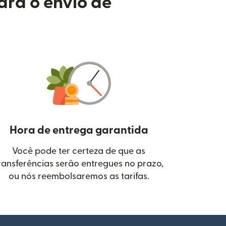
ara o envio de
Hora de entrega garantida
Você pode ter certeza de que as
janela)
ransferências serão entregues no prazo,
ou nós reembolsaremos as tarifas.