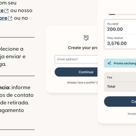
com seu
(abre em uma nova janela)
te
ou nosso
(abre em uma nova janela)
ore
ou no
va janela)
elecione a
a enviar e
ga.
ncia:
informe
dos de contato
de retirada.
pagamento