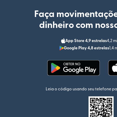
Faça movimentaçõe
dinheiro com nosso
App Store 4,9 estrelas
4,2 m
Google Play 4,8 estrelas
1,4 
(abre em uma nova jan
Leia o código usando seu telefone pa