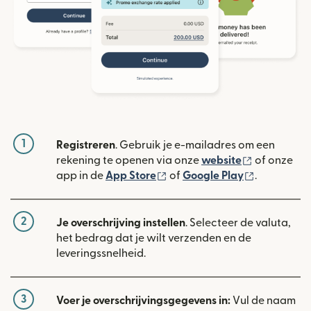
1
Registreren
. Gebruik je e-mailadres om een
(wordt geop
rekening te openen via onze
website
of onze
(wordt geopend in een nieuw
(wordt geo
app in de
App Store
of
Google Play
.
2
Je overschrijving instellen
. Selecteer de valuta,
het bedrag dat je wilt verzenden en de
leveringssnelheid.
3
Voer je overschrijvingsgegevens in:
Vul de naam