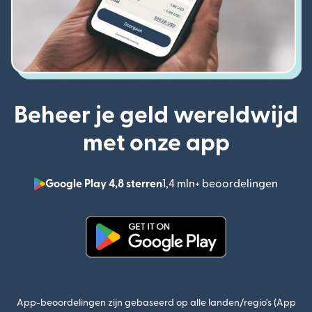
Beheer je geld wereldwijd
met onze app
Google Play 4,8 sterren
1,4 mln+ beoordelingen
(wordt
(wordt geopend in een nieuw v
App-beoordelingen zijn gebaseerd op alle landen/regio's (App