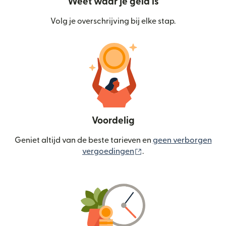
Weet waar je geld is
Volg je overschrijving bij elke stap.
Voordelig
Geniet altijd van de beste tarieven en
geen verborgen
(wordt geopend in een
vergoedingen
.