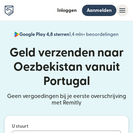
Inloggen
Aanmelden
Google Play 4,8 sterren
1,4 mln+ beoordelingen
(wordt
Geld verzenden naar
Oezbekistan vanuit
Portugal
Geen vergoedingen bij je eerste overschrijving
met Remitly
U stuurt