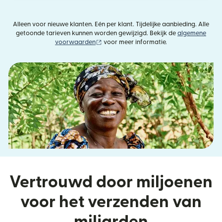
Alleen voor nieuwe klanten. Eén per klant. Tijdelijke aanbieding. Alle
getoonde tarieven kunnen worden gewijzigd. Bekijk de
algemene
(wordt geopend in een nieuw venster)
voorwaarden
voor meer informatie.
Vertrouwd door miljoenen
voor het verzenden van
miljarden