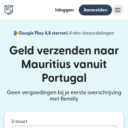
Inloggen
Aanmelden
Google Play 4,8 sterren
1,4 mln+ beoordelingen
(wordt
Geld verzenden naar
Mauritius vanuit
Portugal
Geen vergoedingen bij je eerste overschrijving
met Remitly
U stuurt