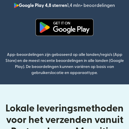
Google Play 4,8 sterren
1,4 mln+ beoordelingen
(wordt
(wordt geopend in een nieuw v
App-beoordelingen zijn gebaseerd op alle landen/regio's (App
Store) en de meest recente beoordelingen in alle landen (Google
Play). De beoordelingen kunnen variëren op basis van
gebruikerslocatie en apparaattype.
Lokale leveringsmethoden
voor het verzenden vanuit