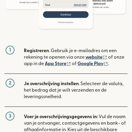
1
Registreren
. Gebruik je e-mailadres om een
(wordt geop
rekening te openen via onze
website
of onze
(wordt geopend in een nieuw
(wordt geo
app in de
App Store
of
Google Play
.
2
Je overschrijving instellen
. Selecteer de valuta,
het bedrag dat je wilt verzenden en de
leveringssnelheid.
3
Voer je overschrijvingsgegevens in:
Vul de naam
van je ontvanger, contactgegevens en bank- of
afhaalinformatie in. Kies uit de beschikbare