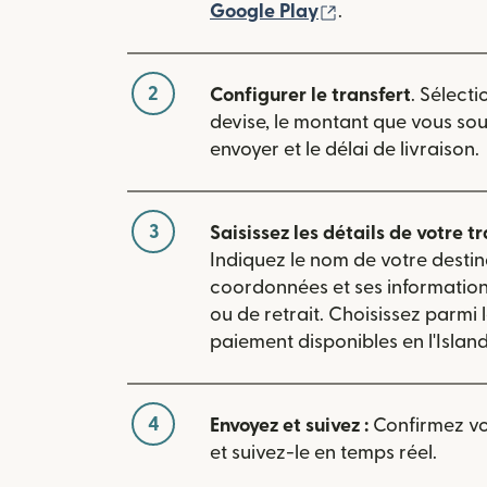
(s'ouvre dans une
Google Play
.
2
Configurer le transfert
. Sélecti
devise, le montant que vous so
envoyer et le délai de livraison.
3
Saisissez les détails de votre tr
Indiquez le nom de votre destin
coordonnées et ses informatio
ou de retrait. Choisissez parmi
paiement disponibles en l'Island
4
Envoyez et suivez :
Confirmez vot
et suivez-le en temps réel.