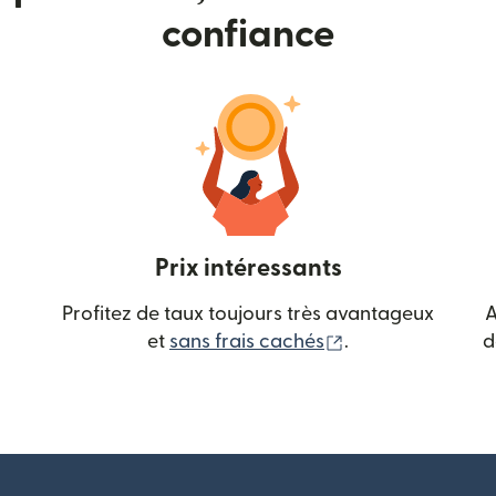
confiance
Prix intéressants
Profitez de taux toujours très avantageux
A
(s'ouvre dans une
et
sans frais cachés
.
d