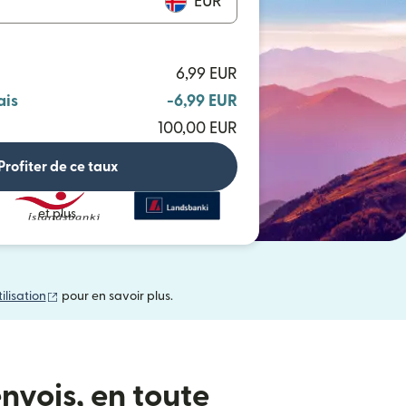
EUR
6,99 EUR
ais
-6,99 EUR
100,00 EUR
Profiter de ce taux
et plus
(s'ouvre dans une nouvelle fenêtre)
ilisation
pour en savoir plus.
nvois, en toute