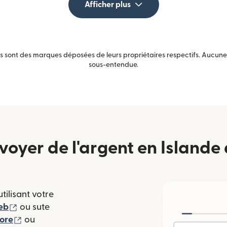
Afficher plus
sont des marques déposées de leurs propriétaires respectifs. Aucune a
sous-entendue.
yer de l'argent en Islande 
tilisant votre
(s'ouvre dans une nouvelle fenêtre)
eb
ou sute
(s'ouvre dans une nouvelle fenêtre)
tore
ou