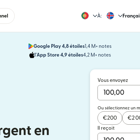
nnel
À:
Françai
Google Play 4,8 étoiles
1,4 M+ notes
(s'ouvre dan
l'App Store 4,9 étoiles
4,2 M+ notes
(s'ouvre dans
Vous envoyez
Ou sélectionnez un 
€
200
€
2 
rgent en
Il reçoit