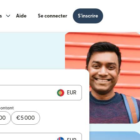
s
Aide
Se connecter
S'inscrire
s une nouvelle fenêtre)
 une nouvelle fenêtre)
EUR
montant
000
€
5 000