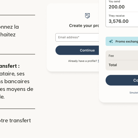
 nouvelle fenêtre)
onnez la
uhaitez
ansfert :
ataire, ses
ns bancaires
 les moyens de
e.
re transfert