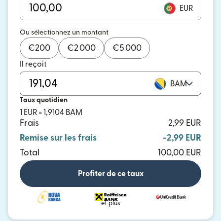
EUR
Ou sélectionnez un montant
€
200
€
2 000
€
5 000
Il reçoit
BAM
Taux quotidien
1 EUR = 1,9104 BAM
Frais
2,99 EUR
Remise sur les frais
-2,99 EUR
Total
100,00 EUR
Profiter de ce taux
et plus