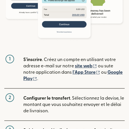
1
S'inscrire
. Créez un compte en utilisant votre
(s'ouvre dans u
adresse e-mail sur notre
site web
ou sute
(s'ouvre dans
notre application dans
l'App Store
ou
Google
(s'ouvre dans une nouvelle fenêtre)
Play
.
2
Configurer le transfert
. Sélectionnez la devise, le
montant que vous souhaitez envoyer et le délai
de livraison.