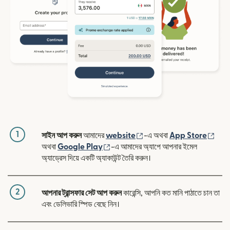
1
(নতুন উইন্ডোতে খুলবে)
(নতুন
সাইন আপ করুন
আমাদের
website
-এ অথবা
App Store
(নতুন উইন্ডোতে খুলবে)
অথবা
Google Play
-এ আমাদের অ্যাপে আপনার ইমেল
অ্যাড্রেস দিয়ে একটি অ্যাকাউন্ট তৈরি করুন।
2
আপনার ট্রান্সফার সেট আপ করুন
কারেন্সি, আপনি কত মানি পাঠাতে চান তা
এবং ডেলিভারি স্পিড বেছে নিন।