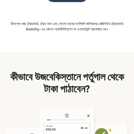
ডিসপ্লে করা ট্রেডমার্ক, ট্রেড নাম এবং লোগো তাদের সংশ্লিষ্ট মালিকদের রেজিস্টার্ড ট্রেডমার্ক।
Remitly-এর কোনও অ্যাফিলিয়েশন বা এনডর্সমেন্ট প্রযোজ্য নয়।
কীভাবে উজবেকিস্তানে পর্তুগাল থেকে
টাকা পাঠাবেন?