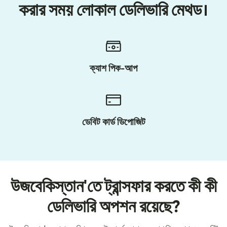
করার সময় লোকাল ডেলিভারি মেথড।
ক্যাশ পিক-আপ
ডেবিট কার্ড ডিপোজিট
উজবেকিস্তান'তে ট্রান্সফার করতে কী কী
ডেলিভারি অপশন রয়েছে?