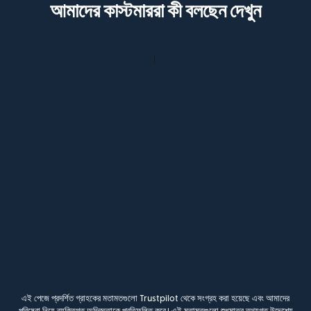
আমাদের কাস্টমাররা কী বলছেন দেখুন
এই পেজে প্রদর্শিত গ্রাহকের মতামতগুলো Trustpilot থেকে সংগ্রহ করা হয়েছে এবং আমাদের
পরিষেবা নিয়ে ব্যক্তিগত অভিজ্ঞতাকে প্রতিফলিত করে। এই মতামতগুলো শুধুমাত্র তথ্যগত উদ্দেশ্যে