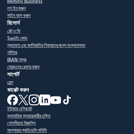
Remitly Business
লগ ইন করুন
সাইন আপ করুন
রিসোর্স
রেট ও ফি
Swift কোড
প্রতারণা এবং জালিয়াতির শিকারদের জন্য সংস্থানসমূহ
পার্টনার
IBAN নম্বর
ফ্রেন্ডদের রেফার করুন
সাপোর্ট
হেল্প
কানেক্ট করুন
(নতুন উইন্ডোতে খুলবে)
(নতুন উইন্ডোতে খুলবে)
(নতুন উইন্ডোতে খুলবে)
(নতুন উইন্ডোতে খুলবে)
(নতুন উইন্ডোতে খুলবে)
(নতুন উইন্ডোতে খুলবে)
ইউজার এগ্রিমেন্ট
ব্যবসায়িক ব্যবহারকারীর চুক্তি
গোপনীয়তা বিজ্ঞপ্তি
সাপ্লায়ার প্রাইভেসি পলিসি