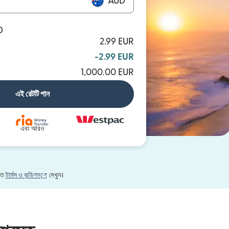
AUD
D
2.99 EUR
-2.99 EUR
1,000.00 EUR
এই রেটটি পান
এবং আরও
(নতুন উইন্ডোতে খুলবে)
নতে
টার্মস ও কন্ডিশন
দেখুন।