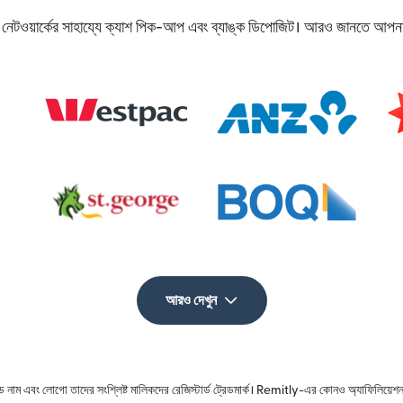
্ত নেটওয়ার্কের সাহায্যে ক্যাশ পিক-আপ এবং ব্যাঙ্ক ডিপোজিট। আরও জানতে আপনা
আরও দেখুন
রেড নাম এবং লোগো তাদের সংশ্লিষ্ট মালিকদের রেজিস্টার্ড ট্রেডমার্ক। Remitly-এর কোনও অ্যাফিলিয়েশন 