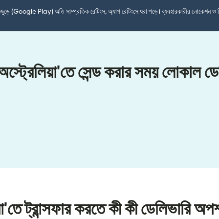
শ জুড়ে (Google Play) অতি সাম্প্রতিক রেটিংস, অ্যাপ রেটিংসে ধরা পড়ে। ব্যবহারকারীর লোকেশন ও 
 অস্ট্রেলিয়া'তে সেন্ড করার সময় লোকাল 
য়া'তে ট্রান্সফার করতে কী কী ডেলিভারি অ