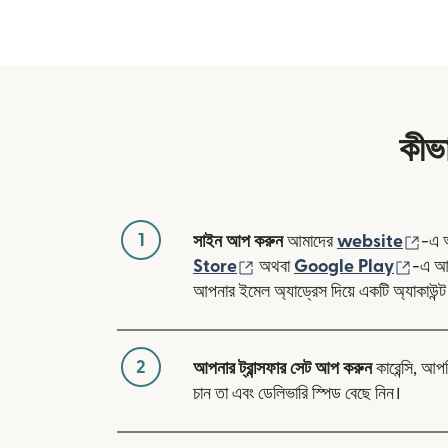
কীভা
1
(নতু
সাইন আপ করুন
আমাদের
website
-এ 
(নতুন উইন্ডোতে খুলবে)
(নতুন 
Store
অথবা
Google Play
-এ আম
আপনার ইমেল অ্যাড্রেস দিয়ে একটি অ্যাকাউন্ট
2
আপনার ট্রান্সফার সেট আপ করুন
কারেন্সি, আপ
চান তা এবং ডেলিভারি স্পিড বেছে নিন।