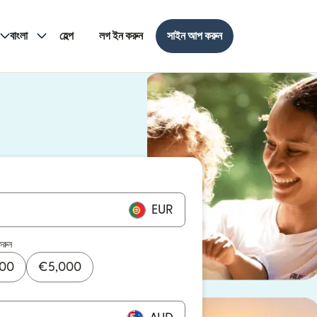
বাংলা
হেল্প
লগ ইন করুন
সাইন আপ করুন
EUR
করুন
000
€
5,000