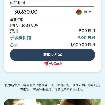
他们收到
VUV
每日汇率
1 PLN = 30.63 VUV
费用
9.00 PLN
手续费折扣
-9.00 PLN
总计
1,000.00 PLN
获取此汇率
仅限新客户。每位客户只能享受一次。时间有限。 所显示的汇率可能会
（在新窗口中打
有变动。 有关详细信息，请参见
条款和细则
。