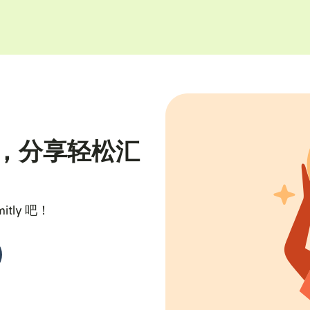
，分享轻松汇
tly 吧！