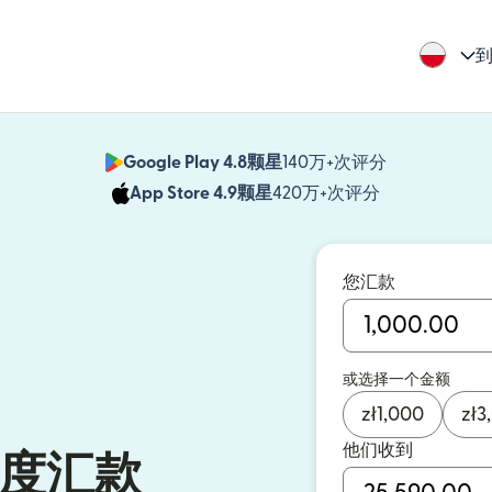
到
Google Play 4.8颗星
140万+次评分
（在新窗口中
App Store 4.9颗星
420万+次评分
（在新窗口中
您汇款
或选择一个金额
zł
1,000
zł
3
他们收到
度汇款