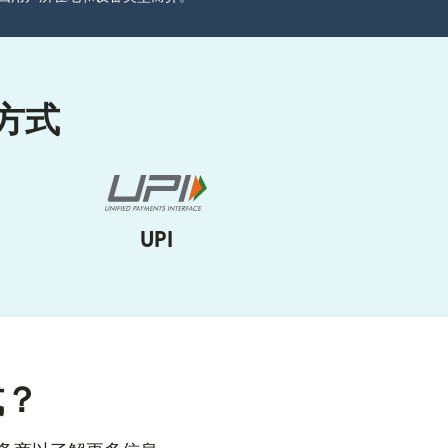
方式
UPI
式？