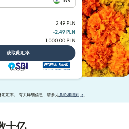
INR
2.49 PLN
-2.49 PLN
1,000.00 PLN
获取此汇率
以及更多
（在新窗口中打开）
销外汇汇率。 有关详细信息，请参见
条款和细则
。
数十亿