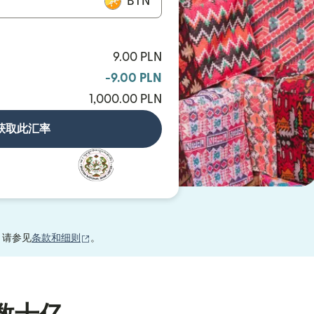
BTN
9.00 PLN
-9.00 PLN
1,000.00 PLN
获取此汇率
（在新窗口中打开）
，请参见
条款和细则
。