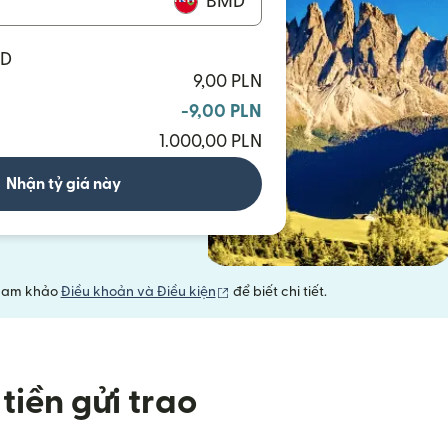
BMD
MD
9,00 PLN
-9,00 PLN
1.000,00 PLN
Nhận tỷ giá này
(mở trong cửa sổ mới)
 Tham khảo
Điều khoản và Điều kiện
để biết chi tiết.
tiền gửi trao