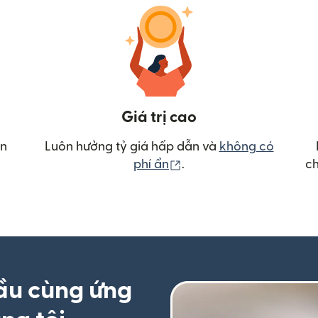
Giá trị cao
ển
Luôn hưởng tỷ giá hấp dẫn và
không có
(mở trong cửa sổ mới)
phí ẩn
.
ch
ầu cùng ứng