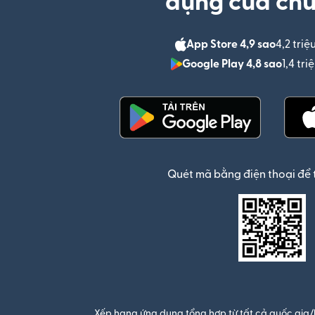
dụng của chú
App Store 4,9 sao
4,2 triệ
Google Play 4,8 sao
1,4 tr
(mở trong cửa sổ mới)
Quét mã bằng điện thoại để 
Xếp hạng ứng dụng tổng hợp từ tất cả quốc gia/