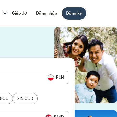
Giúp đỡ
Đăng nhập
Đăng ký
cửa sổ mới)
ửa sổ mới)
PLN
.000
zł
5.000