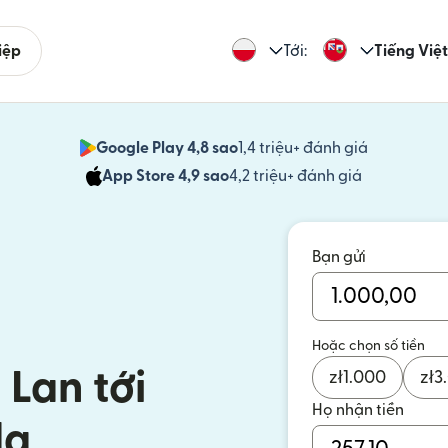
iệp
Tới:
Tiếng Việt
Google Play 4,8 sao
1,4 triệu+ đánh giá
(mở trong 
App Store 4,9 sao
4,2 triệu+ đánh giá
(mở trong c
Bạn gửi
Hoặc chọn số tiền
 Lan tới
zł
1.000
zł
3
Họ nhận tiền
da