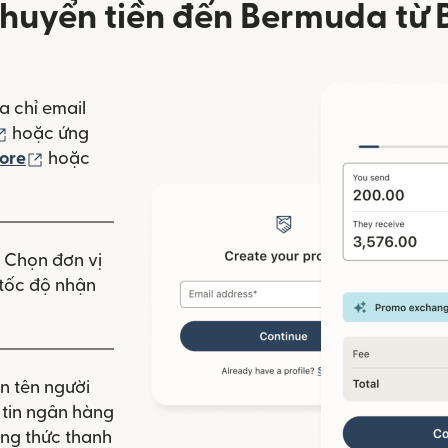
huyển tiền đến Bermuda từ 
a chỉ email
(mở trong cửa sổ mới)
hoặc ứng
(mở trong cửa sổ mới)
ore
hoặc
 mới)
. Chọn đơn vị
à tốc độ nhận
n tên người
g tin ngân hàng
ng thức thanh