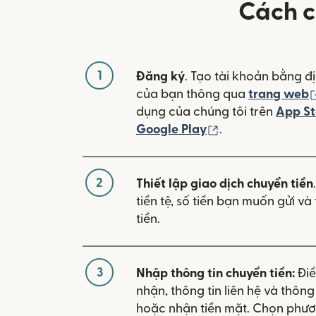
Cách c
1
Đăng ký
. Tạo tài khoản bằng đị
của bạn thông qua
trang web
dụng của chúng tôi trên
App St
(mở trong cửa sổ
Google Play
.
2
Thiết lập giao dịch chuyển tiền
tiền tệ, số tiền bạn muốn gửi v
tiền.
3
Nhập thông tin chuyển tiền:
Điề
nhận, thông tin liên hệ và thôn
hoặc nhận tiền mặt. Chọn phươ