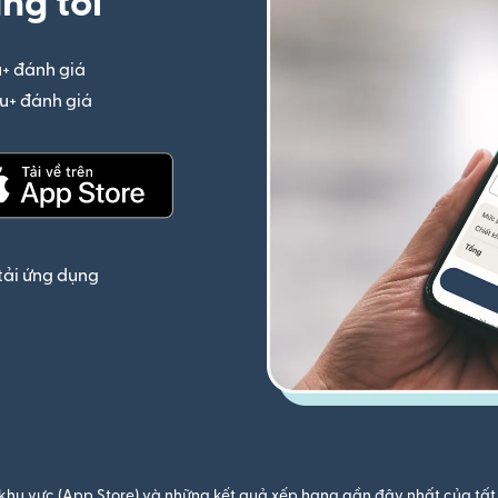
ng tôi
u+ đánh giá
(mở trong cửa sổ mới)
iệu+ đánh giá
(mở trong cửa sổ mới)
(mở trong cửa sổ mới)
tải ứng dụng
khu vực (App Store) và những kết quả xếp hạng gần đây nhất của tất 