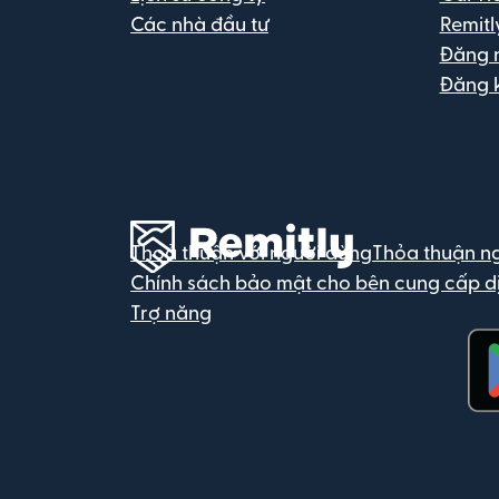
Các nhà đầu tư
Remitl
Đăng 
Đăng 
Thoả thuận với người dùng
Thỏa thuận n
Chính sách bảo mật cho bên cung cấp d
Trợ năng
(mở