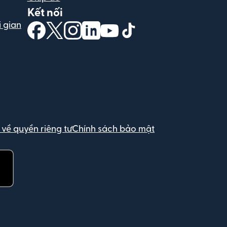
Kết nối
 gian
(mở trong cửa sổ mới)
(mở trong cửa sổ mới)
(mở trong cửa sổ mới)
(mở trong cửa sổ mới)
(mở trong cửa sổ mới)
(mở trong cửa sổ mới)
 về quyền riêng tư
Chính sách bảo mật