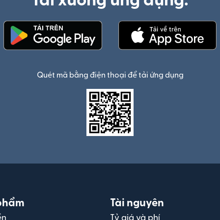
Tải xuống ứng dụng:
(mở trong cửa sổ mới)
(mở trong cửa 
Quét mã bằng điện thoại để tải ứng dụng
phẩm
Tài nguyên
ền
Tỷ giá và phí