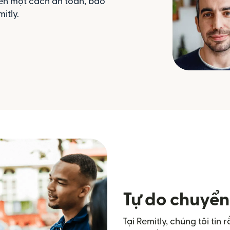
tiền một cách an toàn, bảo
itly.
Tự do chuyển
Tại Remitly, chúng tôi ti