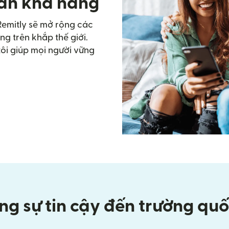
vàn khả năng
Remitly sẽ mở rộng các
g trên khắp thế giới.
tôi giúp mọi người vững
g sự tin cậy đến trường quố