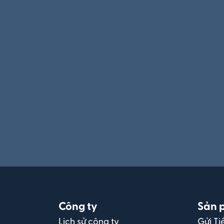
Công ty
Sản 
Lịch sử công ty
Gửi Ti