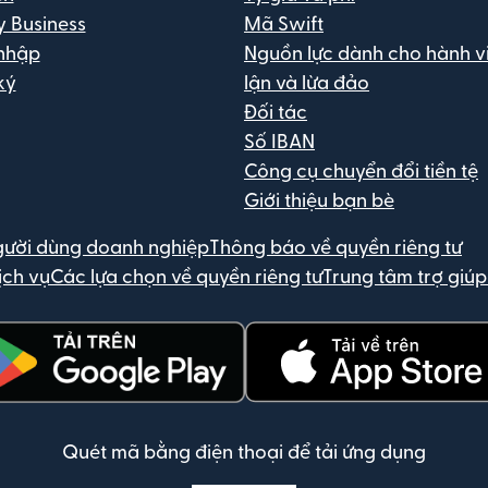
y Business
Mã Swift
nhập
Nguồn lực dành cho hành vi
ký
lận và lừa đảo
Đối tác
Số IBAN
Công cụ chuyển đổi tiền tệ
Giới thiệu bạn bè
gười dùng doanh nghiệp
Thông báo về quyền riêng tư
ịch vụ
Các lựa chọn về quyền riêng tư
Trung tâm trợ giúp
 trong cửa sổ mới)
(mở trong cửa sổ mới)
Quét mã bằng điện thoại để tải ứng dụng