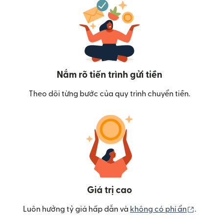
Nắm rõ tiến trình gửi tiền
Theo dõi từng bước của quy trình chuyển tiền.
Giá trị cao
(mở tr
Luôn hưởng tỷ giá hấp dẫn và
không có phí ẩn
.