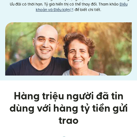
Ưu đãi có thời hạn. Tỷ giá hiển thị có thể thay đổi. Tham khảo
Điều
(mở trong cửa sổ mới)
khoản và Điều kiện
để biết chi tiết.
Hàng triệu người đã tin
dùng với hàng tỷ tiền gửi
trao