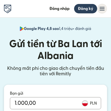
Đăng nhập
Đăng ký
Google Play 4,8 sao
1,4 triệu+ đánh giá
(mở trong 
Gửi tiền từ Ba Lan tới
Albania
Không mất phí cho giao dịch chuyển tiền đầu
tiên với Remitly
Bạn gửi
PLN