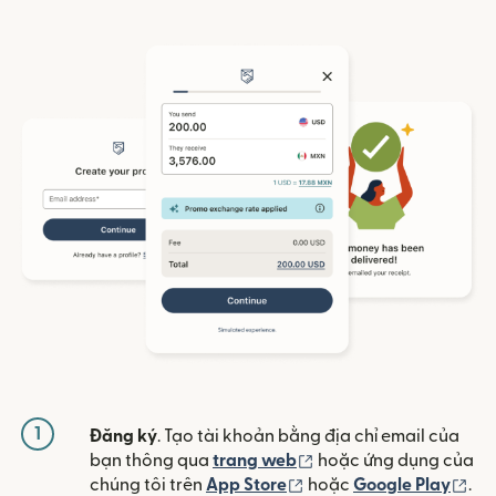
1
Đăng ký
. Tạo tài khoản bằng địa chỉ email của
(mở trong cửa sổ mới)
bạn thông qua
trang web
hoặc ứng dụng của
(mở trong cửa sổ mới)
(mở
chúng tôi trên
App Store
hoặc
Google Play
.