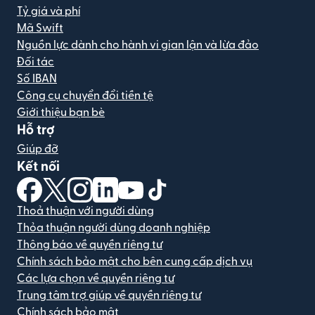
Tỷ giá và phí
Mã Swift
Nguồn lực dành cho hành vi gian lận và lừa đảo
Đối tác
Số IBAN
Công cụ chuyển đổi tiền tệ
Giới thiệu bạn bè
Hỗ trợ
Giúp đỡ
Kết nối
(mở trong cửa sổ mới)
(mở trong cửa sổ mới)
(mở trong cửa sổ mới)
(mở trong cửa sổ mới)
(mở trong cửa sổ mới)
(mở trong cửa sổ mới)
Thoả thuận với người dùng
Thỏa thuận người dùng doanh nghiệp
Thông báo về quyền riêng tư
Chính sách bảo mật cho bên cung cấp dịch vụ
Các lựa chọn về quyền riêng tư
Trung tâm trợ giúp về quyền riêng tư
Chính sách bảo mật