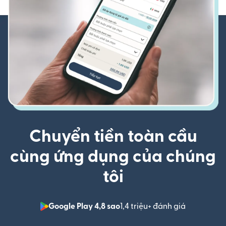
Chuyển tiền toàn cầu
cùng ứng dụng của chúng
tôi
Google Play 4,8 sao
1,4 triệu+ đánh giá
(mở trong 