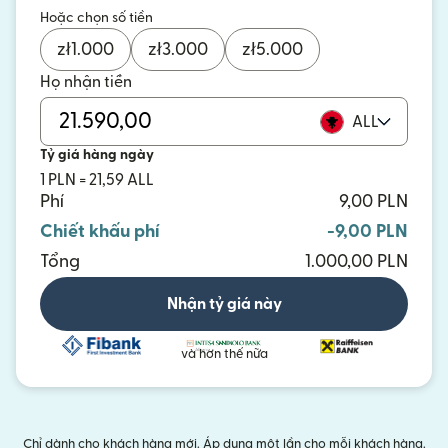
Hoặc chọn số tiền
zł
1.000
zł
3.000
zł
5.000
Họ nhận tiền
ALL
Tỷ giá hàng ngày
1 PLN = 21,59 ALL
Phí
9,00 PLN
Chiết khấu phí
-9,00 PLN
Tổng
1.000,00 PLN
Nhận tỷ giá này
và hơn thế nữa
Chỉ dành cho khách hàng mới. Áp dụng một lần cho mỗi khách hàng.