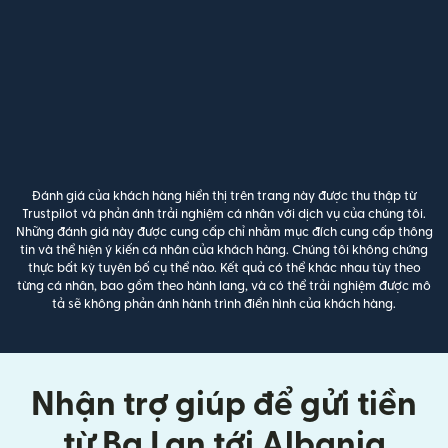
Đánh giá của khách hàng hiển thị trên trang này được thu thập từ
Trustpilot và phản ánh trải nghiệm cá nhân với dịch vụ của chúng tôi.
Những đánh giá này được cung cấp chỉ nhằm mục đích cung cấp thông
tin và thể hiện ý kiến cá nhân của khách hàng. Chúng tôi không chứng
thực bất kỳ tuyên bố cụ thể nào. Kết quả có thể khác nhau tùy theo
từng cá nhân, bao gồm theo hành lang, và có thể trải nghiệm được mô
tả sẽ không phản ánh hành trình điển hình của khách hàng.
Nhận trợ giúp để gửi tiền
từ Ba Lan tới Albania