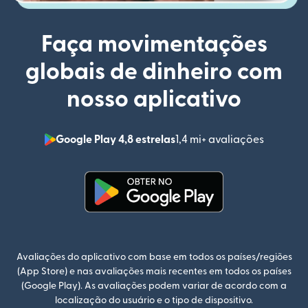
Faça movimentações
globais de dinheiro com
nosso aplicativo
Google Play 4,8 estrelas
1,4 mi+ avaliações
(abre em
(abre em uma nova janela)
Avaliações do aplicativo com base em todos os países/regiões
(App Store) e nas avaliações mais recentes em todos os países
(Google Play). As avaliações podem variar de acordo com a
localização do usuário e o tipo de dispositivo.