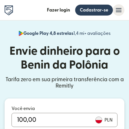
Fazer login
Cadastrar-se
Google Play 4,8 estrelas
1,4 mi+ avaliações
(abre em
Envie dinheiro para o
Benin da Polônia
Tarifa zero em sua primeira transferência com a
Remitly
Você envia
PLN