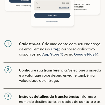
1
Cadastre-se
. Crie uma conta com seu endereço
(abre em uma nova janela
de email em nosso
site
ou nosso aplicativo
(abre em uma nova janel
(ab
disponível na
App Store
ou no
Google Play
.
2
Configure sua transferência
. Selecione a moeda
e o valor que você deseja enviar e também a
velocidade de entrega.
3
Insira os detalhes da transferência:
informe o
nome do destinatário, os dados de contato e as