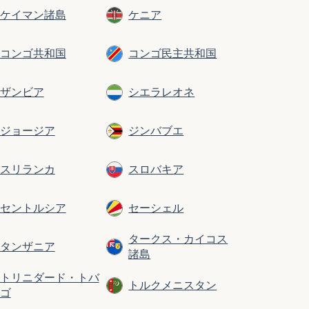
ケイマン諸島
ケニア
コンゴ共和国
コンゴ民主共和国
ザンビア
シエラレオネ
ジョージア
ジンバブエ
スリランカ
スロバキア
セントルシア
セーシェル
タークス・カイコス
タンザニア
諸島
トリニダード・トバ
トルクメニスタン
ゴ