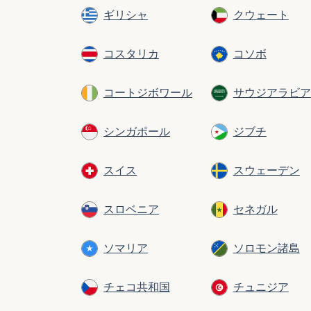
ギリシャ
クウェート
コスタリカ
コソボ
コートジボワール
サウジアラビア
シンガポール
ジブチ
スイス
スウェーデン
スロベニア
セネガル
ソマリア
ソロモン諸島
チェコ共和国
チュニジア