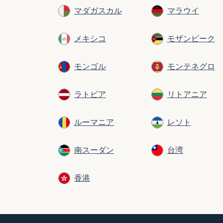
マダガスカル
マラウイ
メキシコ
モザンビーク
モンゴル
モンテネグロ
ラトビア
リトアニア
ルーマニア
レソト
南スーダン
台湾
香港