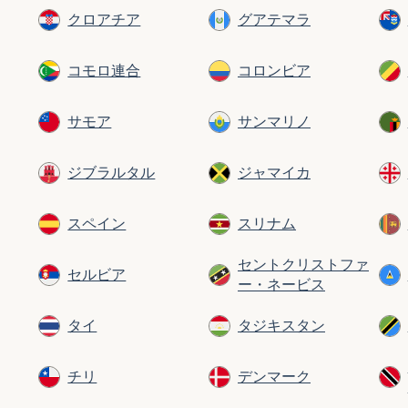
クロアチア
グアテマラ
コモロ連合
コロンビア
サモア
サンマリノ
ジブラルタル
ジャマイカ
スペイン
スリナム
セントクリストファ
セルビア
ー・ネービス
タイ
タジキスタン
チリ
デンマーク