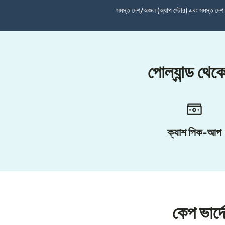
সমস্ত দেশ/অঞ্চল (অ্যাপ স্টোর) এবং সমস্ত দে
পোল্যান্ড থেক
ক্যাশ পিক-আপ
কেপ ভার্