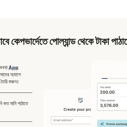
াবে কেপভার্দেতে পোল্যান্ড থেকে টাকা পাঠা
ন উইন্ডোতে খুলবে)
অথবা
App
উইন্ডোতে খুলবে)
াদের অ্যাপে
 তৈরি করুন।
নি কত মানি পাঠাতে