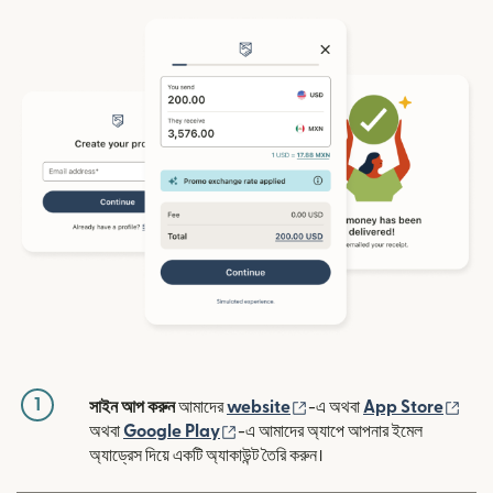
1
(নতুন উইন্ডোতে খুলবে)
(নতুন
সাইন আপ করুন
আমাদের
website
-এ অথবা
App Store
(নতুন উইন্ডোতে খুলবে)
অথবা
Google Play
-এ আমাদের অ্যাপে আপনার ইমেল
অ্যাড্রেস দিয়ে একটি অ্যাকাউন্ট তৈরি করুন।