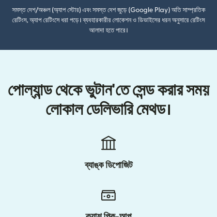
সমস্ত দেশ/অঞ্চল (অ্যাপ স্টোর) এবং সমস্ত দেশ জুড়ে (Google Play) অতি সাম্প্রতিক
রেটিংস, অ্যাপ রেটিংসে ধরা পড়ে। ব্যবহারকারীর লোকেশন ও ডিভাইসের ধরন অনুসারে রেটিংস
আলাদা হতে পারে।
পোল্যান্ড থেকে ভুটান'তে সেন্ড করার সময়
লোকাল ডেলিভারি মেথড।
ব্যাঙ্ক ডিপোজিট
ক্যাশ পিক-আপ