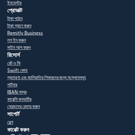
ইনভেস্টর
প্রোডাক্ট
টাকা পাঠান
টাকা গ্রহণ করুন
Remitly Business
লগ ইন করুন
সাইন আপ করুন
রিসোর্স
রেট ও ফি
Swift কোড
প্রতারণা এবং জালিয়াতির শিকারদের জন্য সংস্থানসমূহ
পার্টনার
IBAN নম্বর
কারেন্সি কনভার্টার
ফ্রেন্ডদের রেফার করুন
সাপোর্ট
হেল্প
কানেক্ট করুন