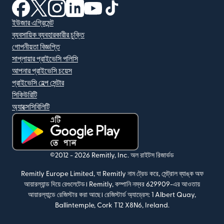
(নতুন উইন্ডোতে খুলবে)
(নতুন উইন্ডোতে খুলবে)
(নতুন উইন্ডোতে খুলবে)
(নতুন উইন্ডোতে খুলবে)
(নতুন উইন্ডোতে খুলবে)
(নতুন উইন্ডোতে খুলবে)
ইউজার এগ্রিমেন্ট
ব্যবসায়িক ব্যবহারকারীর চুক্তি
গোপনীয়তা বিজ্ঞপ্তি
সাপ্লায়ার প্রাইভেসি পলিসি
আপনার প্রাইভেসি চয়েস
প্রাইভেসি হেল্প সেন্টার
সিকিউরিটি
অ্যাক্সেসিবিলিটি
(নতুন উইন্ডোতে খুলবে)
©2012 -
2026
Remitly, Inc.
অল রাইটস রিজার্ভড
Remitly Europe Limited, যা Remitly নাম ট্রেড করে, সেন্ট্রাল ব্যাঙ্ক অফ
আয়ারল্যান্ড দিয়ে রেগুলেটেড। Remitly, কম্পানি নম্বর 629909-এর আওতায়
আয়ারল্যান্ডে রেজিস্টার করা আছে। রেজিস্টার্ড অ্যাড্রেস: 1 Albert Quay,
Ballintemple, Cork T12 X8N6, Ireland.