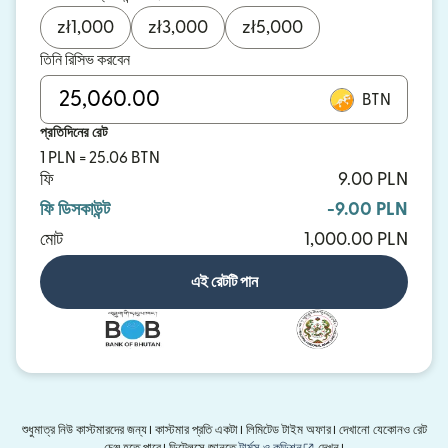
zł
1,000
zł
3,000
zł
5,000
তিনি রিসিভ করবেন
BTN
প্রতিদিনের রেট
1 PLN = 25.06 BTN
ফি
9.00 PLN
ফি ডিসকাউন্ট
-9.00 PLN
মোট
1,000.00 PLN
এই রেটটি পান
শুধুমাত্র নিউ কাস্টমারদের জন্য। কাস্টমার প্রতি একটা। লিমিটেড টাইম অফার। দেখানো যেকোনও রেট
(নতুন উইন্ডোতে খুলবে)