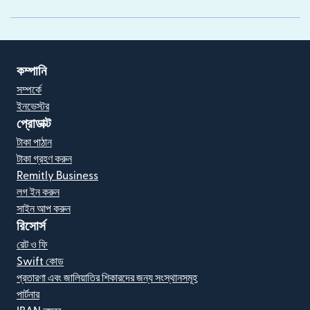
কম্পানি
সম্পর্কে
ইনভেস্টর
প্রোডাক্ট
টাকা পাঠান
টাকা গ্রহণ করুন
Remitly Business
লগ ইন করুন
সাইন আপ করুন
রিসোর্স
রেট ও ফি
Swift কোড
প্রতারণা এবং জালিয়াতির শিকারদের জন্য সংস্থানসমূহ
পার্টনার