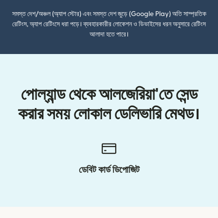
সমস্ত দেশ/অঞ্চল (অ্যাপ স্টোর) এবং সমস্ত দেশ জুড়ে (Google Play) অতি সাম্প্রতিক
রেটিংস, অ্যাপ রেটিংসে ধরা পড়ে। ব্যবহারকারীর লোকেশন ও ডিভাইসের ধরন অনুসারে রেটিংস
আলাদা হতে পারে।
পোল্যান্ড থেকে আলজেরিয়া'তে সেন্ড
করার সময় লোকাল ডেলিভারি মেথড।
ডেবিট কার্ড ডিপোজিট