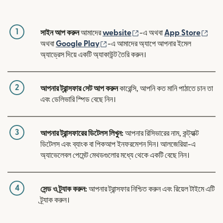
1
(নতুন উইন্ডোতে খুলবে)
(নতুন
সাইন আপ করুন
আমাদের
website
-এ অথবা
App Store
(নতুন উইন্ডোতে খুলবে)
অথবা
Google Play
-এ আমাদের অ্যাপে আপনার ইমেল
অ্যাড্রেস দিয়ে একটি অ্যাকাউন্ট তৈরি করুন।
2
আপনার ট্রান্সফার সেট আপ করুন
কারেন্সি, আপনি কত মানি পাঠাতে চান তা
এবং ডেলিভারি স্পিড বেছে নিন।
3
আপনার ট্রান্সফারের ডিটেলস লিখুন:
আপনার রিসিভারের নাম, কন্ট্যাক্ট
ডিটেলস এবং ব্যাংক বা পিকআপ ইনফরমেশন দিন। আলজেরিয়া-এ
অ্যাভেলেবল পেমেন্ট মেথডগুলোর মধ্যে থেকে একটি বেছে নিন।
4
সেন্ড ও ট্র্যাক করুন:
আপনার ট্রান্সফার নিশ্চিত করুন এবং রিয়েল টাইমে এটি
ট্র্যাক করুন।