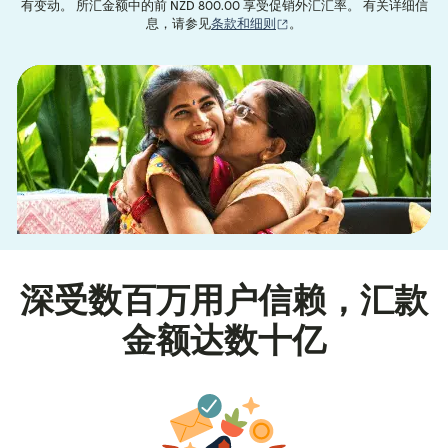
有变动。 所汇金额中的前 NZD 800.00 享受促销外汇汇率。 有关详细信
（在新窗口中打开）
息，请参见
条款和细则
。
深受数百万用户信赖，汇款
金额达数十亿