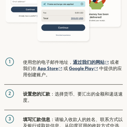
1
（在新窗
使用您的电子邮件地址，
通过我们的网站
或者
（在新窗口中打开）
（在新窗口中
我们在
App Store
或
Google Play
中提供的应
用创建账户。
2
设置您的汇款
：选择货币、要汇出的金额和递送速
度。
3
填写汇款信息
：请输入收款人的姓名、联系方式以
及银行或取款信息。 从印度可用的收款方式中选