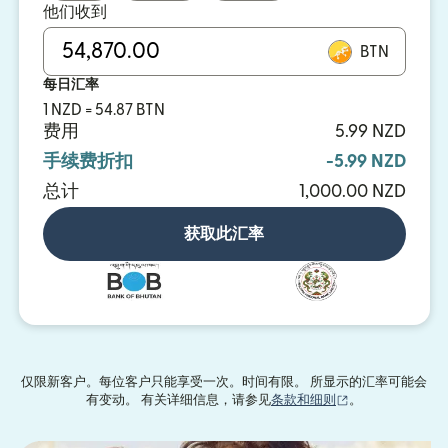
他们收到
BTN
每日汇率
1 NZD = 54.87 BTN
费用
5.99 NZD
手续费折扣
-5.99 NZD
总计
1,000.00 NZD
获取此汇率
仅限新客户。每位客户只能享受一次。时间有限。 所显示的汇率可能会
（在新窗口中打
有变动。 有关详细信息，请参见
条款和细则
。