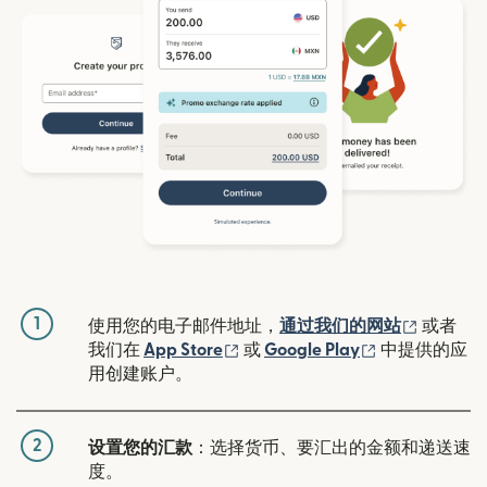
1
（在新窗
使用您的电子邮件地址，
通过我们的网站
或者
（在新窗口中打开）
（在新窗口中
我们在
App Store
或
Google Play
中提供的应
用创建账户。
2
设置您的汇款
：选择货币、要汇出的金额和递送速
度。