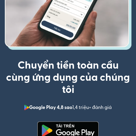
Chuyển tiền toàn cầu
cùng ứng dụng của chúng
tôi
Google Play 4,8 sao
1,4 triệu+ đánh giá
(mở trong 