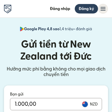
Đăng nhập
Đăng ký
Google Play 4,8 sao
1,4 triệu+ đánh giá
(mở trong 
Gửi tiền từ New
Zealand tới Đức
Hưởng mức phí bằng không cho mọi giao dịch
chuyển tiền
Bạn gửi
NZD