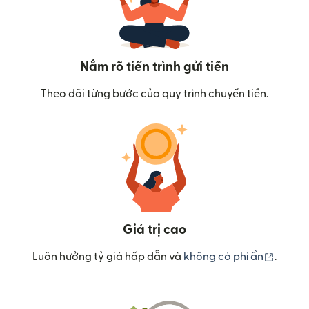
Nắm rõ tiến trình gửi tiền
Theo dõi từng bước của quy trình chuyển tiền.
Giá trị cao
(mở tr
Luôn hưởng tỷ giá hấp dẫn và
không có phí ẩn
.