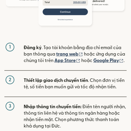
1
Đăng ký
. Tạo tài khoản bằng địa chỉ email của
(mở trong cửa sổ mới)
bạn thông qua
trang web
hoặc ứng dụng của
(mở trong cửa sổ mới)
(mở
chúng tôi trên
App Store
hoặc
Google Play
.
2
Thiết lập giao dịch chuyển tiền
. Chọn đơn vị tiền
tệ, số tiền bạn muốn gửi và tốc độ nhận tiền.
3
Nhập thông tin chuyển tiền:
Điền tên người nhận,
thông tin liên hệ và thông tin ngân hàng hoặc
nhận tiền mặt. Chọn phương thức thanh toán
khả dụng tại Đức.