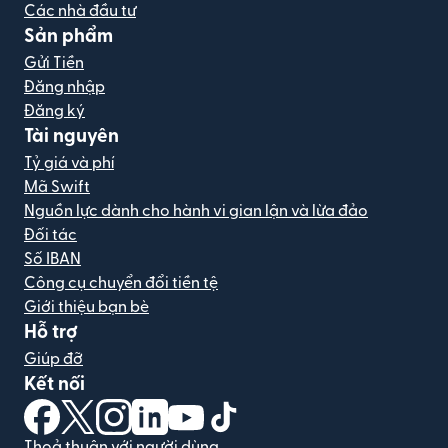
Các nhà đầu tư
Sản phẩm
Gửi Tiền
Đăng nhập
Đăng ký
Tài nguyên
Tỷ giá và phí
Mã Swift
Nguồn lực dành cho hành vi gian lận và lừa đảo
Đối tác
Số IBAN
Công cụ chuyển đổi tiền tệ
Giới thiệu bạn bè
Hỗ trợ
Giúp đỡ
Kết nối
(mở trong cửa sổ mới)
(mở trong cửa sổ mới)
(mở trong cửa sổ mới)
(mở trong cửa sổ mới)
(mở trong cửa sổ mới)
(mở trong cửa sổ mới)
Thoả thuận với người dùng