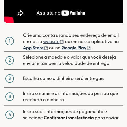
Crie uma conta usando seu endereço de email
1
(abre em uma nova janela)
em nosso
website
ou em nosso aplicativo na
(abre em uma nova janela)
(abre em uma nov
App Store
ou no
Google Play
.
Selecione a moeda e o valor que você deseja
2
enviar e também a velocidade de entrega.
3
Escolha como o dinheiro será entregue.
Insira o nome e as informações da pessoa que
4
receberá o dinheiro.
Insira suas informações de pagamento e
5
selecione
Confirmar transferência
para enviar.