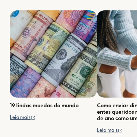
19 lindas moedas do mundo
Como enviar din
entes queridos 
(abre em uma nova janela)
Leia mais
de ano como um 
(abre 
Leia mais