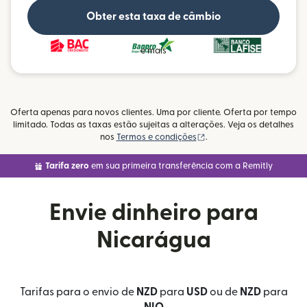
Obter esta taxa de câmbio
e mais
Oferta apenas para novos clientes. Uma por cliente. Oferta por tempo
limitado. Todas as taxas estão sujeitas a alterações. Veja os detalhes
(abre em uma nova janel
nos
Termos e condições
.
Tarifa zero
em sua primeira transferência com a Remitly
Envie dinheiro para
Nicarágua
Tarifas para o envio de
NZD
para
USD
ou de
NZD
para