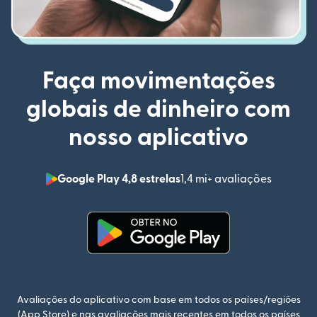
Faça movimentações
globais de dinheiro com
nosso aplicativo
Google Play 4,8 estrelas
1,4 mi+ avaliações
(abre em
(abre em uma nova janela)
Avaliações do aplicativo com base em todos os países/regiões
(App Store) e nas avaliações mais recentes em todos os países