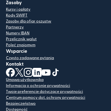
Zasoby
Kursy i opłaty
Kody SWIFT
Zasoby dla ofiar oszustw
Partnerzy
Numery IBAN
Przelicznik walut
Poleć znajomym
Wsparcie
Często zadawane pytania
Kontakt
(otwiera się w nowym oknie)
(otwiera się w nowym oknie)
(otwiera się w nowym oknie)
(otwiera się w nowym oknie)
(otwiera się w nowym oknie)
(otwiera się w nowym oknie
Umowa użytkownika
Informacja o ochronie prywatności
Twoje preferencje dotyczące prywatności
Centrum pomocy dot. ochrony prywatności
Bezpieczeństwo
Dostępność