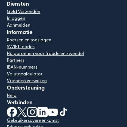
Diensten
Geld Verzenden
Inloggen
Aanmelden
Informatie
Koersen en toeslagen
SWIFT-codes
Hulpbronnen voor fraude en zwendel
Partners
IBAN-nummers
Valutacalculator
Vrienden verwijzen
Ondersteuning
Help
Verbinden
(wordt geopend in een nieuw venster)
(wordt geopend in een nieuw venster)
(wordt geopend in een nieuw venster)
(wordt geopend in een nieuw venster)
(wordt geopend in een nieuw ven
(wordt geopend in een nieuw
Gebruikersovereenkomst