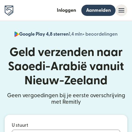
Inloggen
Aanmelden
Google Play 4,8 sterren
1,4 mln+ beoordelingen
(wordt
Geld verzenden naar
Saoedi-Arabië vanuit
Nieuw-Zeeland
Geen vergoedingen bij je eerste overschrijving
met Remitly
U stuurt