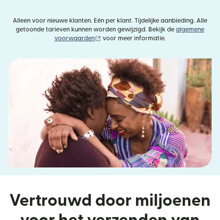
Alleen voor nieuwe klanten. Eén per klant. Tijdelijke aanbieding. Alle
getoonde tarieven kunnen worden gewijzigd. Bekijk de
algemene
(wordt geopend in een nieuw venster)
voorwaarden
voor meer informatie.
Vertrouwd door miljoenen