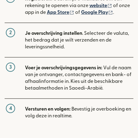
(wordt geop
rekening te openen via onze
website
of onze
(wordt geopend in een nieuw
(wordt geo
app in de
App Store
of
Google Play
.
2
Je overschrijving instellen
. Selecteer de valuta,
het bedrag dat je wilt verzenden en de
leveringssnelheid.
3
Voer je overschrijvingsgegevens in:
Vul de naam
van je ontvanger, contactgegevens en bank- of
afhaalinformatie in. Kies uit de beschikbare
betaalmethoden in Saoedi-Arabië.
4
Versturen en volgen:
Bevestig je overboeking en
volg deze in realtime.