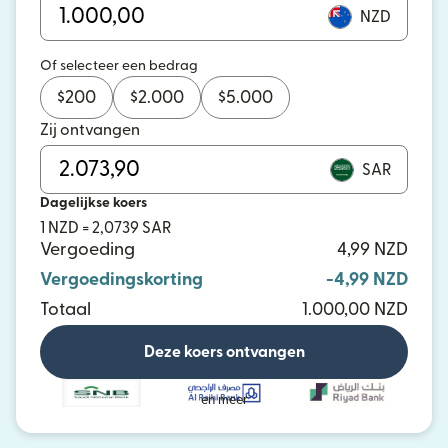
NZD
Of selecteer een bedrag
$
200
$
2.000
$
5.000
Zij ontvangen
SAR
Dagelijkse koers
1 NZD = 2,0739 SAR
Vergoeding
4,99 NZD
Vergoedingskorting
-4,99 NZD
Totaal
1.000,00 NZD
Deze koers ontvangen
en meer