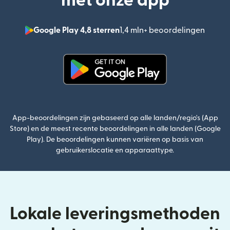
met onze app
Google Play 4,8 sterren
1,4 mln+ beoordelingen
(wordt
(wordt geopend in een nieuw v
App-beoordelingen zijn gebaseerd op alle landen/regio's (App
Store) en de meest recente beoordelingen in alle landen (Google
Play). De beoordelingen kunnen variëren op basis van
gebruikerslocatie en apparaattype.
Lokale leveringsmethoden